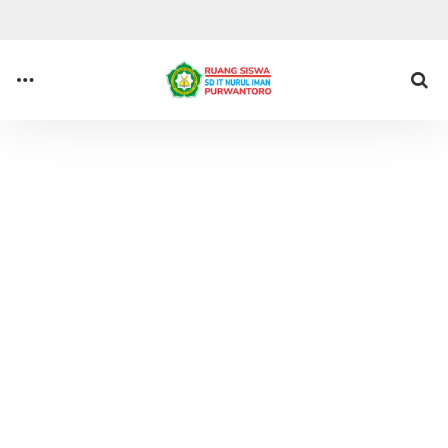
Anda di sini :
Beranda
Tag : Kelas 5
ARSIP SOAL ASAT
Arsip Soal ASAT Kelas 5 TA
2025/2026