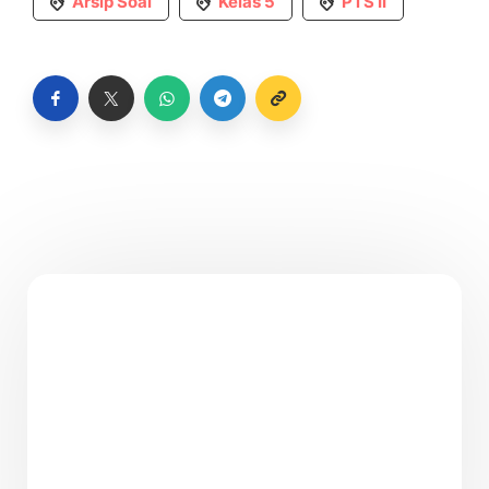
Arsip Soal
Kelas 5
PTS II