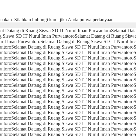
unakan. Silahkan hubungi kami jika Anda punya pertanyaan
at Datang di Ruang Siswa SD IT Nurul Iman Purwantoro
Selamat Dat
g Siswa SD IT Nurul Iman Purwantoro
Selamat Datang di Ruang Sisw
rul Iman Purwantoro
Selamat Datang di Ruang Siswa SD IT Nurul Im
antoro
Selamat Datang di Ruang Siswa SD IT Nurul Iman Purwantoro
S
antoro
Selamat Datang di Ruang Siswa SD IT Nurul Iman Purwantoro
S
antoro
Selamat Datang di Ruang Siswa SD IT Nurul Iman Purwantoro
S
antoro
Selamat Datang di Ruang Siswa SD IT Nurul Iman Purwantoro
S
antoro
Selamat Datang di Ruang Siswa SD IT Nurul Iman Purwantoro
S
antoro
Selamat Datang di Ruang Siswa SD IT Nurul Iman Purwantoro
S
antoro
Selamat Datang di Ruang Siswa SD IT Nurul Iman Purwantoro
S
antoro
Selamat Datang di Ruang Siswa SD IT Nurul Iman Purwantoro
S
antoro
Selamat Datang di Ruang Siswa SD IT Nurul Iman Purwantoro
S
antoro
Selamat Datang di Ruang Siswa SD IT Nurul Iman Purwantoro
S
antoro
Selamat Datang di Ruang Siswa SD IT Nurul Iman Purwantoro
S
antoro
Selamat Datang di Ruang Siswa SD IT Nurul Iman Purwantoro
S
antoro
Selamat Datang di Ruang Siswa SD IT Nurul Iman Purwantoro
S
antoro
Selamat Datang di Ruang Siswa SD IT Nurul Iman Purwantoro
S
antoro
Selamat Datang di Ruang Siswa SD IT Nurul Iman Purwantoro
S
antoro
Selamat Datang di Ruang Siswa SD IT Nurul Iman Purwantoro
S
antoro
Selamat Datang di Ruang Siswa SD IT Nurul Iman Purwantoro
S