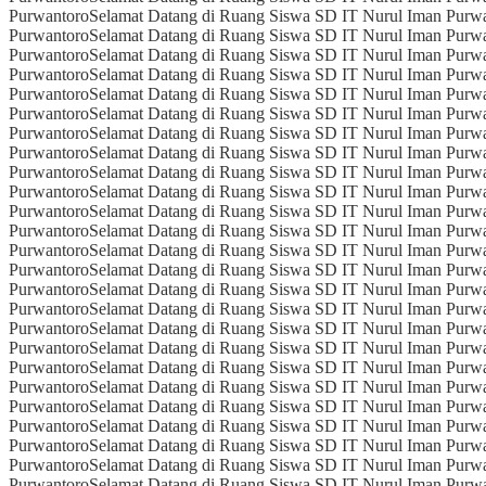
Purwantoro
Selamat Datang di Ruang Siswa SD IT Nurul Iman Purw
Purwantoro
Selamat Datang di Ruang Siswa SD IT Nurul Iman Purw
Purwantoro
Selamat Datang di Ruang Siswa SD IT Nurul Iman Purw
Purwantoro
Selamat Datang di Ruang Siswa SD IT Nurul Iman Purw
Purwantoro
Selamat Datang di Ruang Siswa SD IT Nurul Iman Purw
Purwantoro
Selamat Datang di Ruang Siswa SD IT Nurul Iman Purw
Purwantoro
Selamat Datang di Ruang Siswa SD IT Nurul Iman Purw
Purwantoro
Selamat Datang di Ruang Siswa SD IT Nurul Iman Purw
Purwantoro
Selamat Datang di Ruang Siswa SD IT Nurul Iman Purw
Purwantoro
Selamat Datang di Ruang Siswa SD IT Nurul Iman Purw
Purwantoro
Selamat Datang di Ruang Siswa SD IT Nurul Iman Purw
Purwantoro
Selamat Datang di Ruang Siswa SD IT Nurul Iman Purw
Purwantoro
Selamat Datang di Ruang Siswa SD IT Nurul Iman Purw
Purwantoro
Selamat Datang di Ruang Siswa SD IT Nurul Iman Purw
Purwantoro
Selamat Datang di Ruang Siswa SD IT Nurul Iman Purw
Purwantoro
Selamat Datang di Ruang Siswa SD IT Nurul Iman Purw
Purwantoro
Selamat Datang di Ruang Siswa SD IT Nurul Iman Purw
Purwantoro
Selamat Datang di Ruang Siswa SD IT Nurul Iman Purw
Purwantoro
Selamat Datang di Ruang Siswa SD IT Nurul Iman Purw
Purwantoro
Selamat Datang di Ruang Siswa SD IT Nurul Iman Purw
Purwantoro
Selamat Datang di Ruang Siswa SD IT Nurul Iman Purw
Purwantoro
Selamat Datang di Ruang Siswa SD IT Nurul Iman Purw
Purwantoro
Selamat Datang di Ruang Siswa SD IT Nurul Iman Purw
Purwantoro
Selamat Datang di Ruang Siswa SD IT Nurul Iman Purw
Purwantoro
Selamat Datang di Ruang Siswa SD IT Nurul Iman Purw