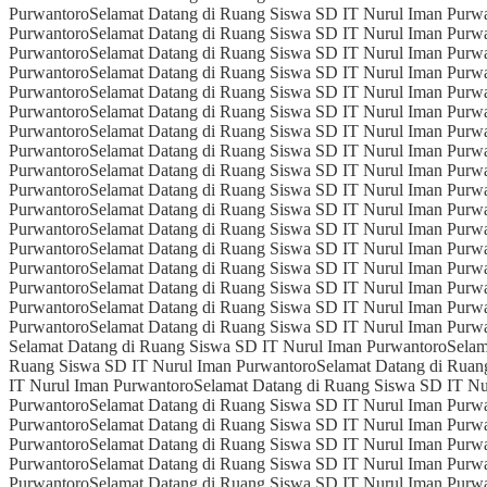
Purwantoro
Selamat Datang di Ruang Siswa SD IT Nurul Iman Purw
Purwantoro
Selamat Datang di Ruang Siswa SD IT Nurul Iman Purw
Purwantoro
Selamat Datang di Ruang Siswa SD IT Nurul Iman Purw
Purwantoro
Selamat Datang di Ruang Siswa SD IT Nurul Iman Purw
Purwantoro
Selamat Datang di Ruang Siswa SD IT Nurul Iman Purw
Purwantoro
Selamat Datang di Ruang Siswa SD IT Nurul Iman Purw
Purwantoro
Selamat Datang di Ruang Siswa SD IT Nurul Iman Purw
Purwantoro
Selamat Datang di Ruang Siswa SD IT Nurul Iman Purw
Purwantoro
Selamat Datang di Ruang Siswa SD IT Nurul Iman Purw
Purwantoro
Selamat Datang di Ruang Siswa SD IT Nurul Iman Purw
Purwantoro
Selamat Datang di Ruang Siswa SD IT Nurul Iman Purw
Purwantoro
Selamat Datang di Ruang Siswa SD IT Nurul Iman Purw
Purwantoro
Selamat Datang di Ruang Siswa SD IT Nurul Iman Purw
Purwantoro
Selamat Datang di Ruang Siswa SD IT Nurul Iman Purw
Purwantoro
Selamat Datang di Ruang Siswa SD IT Nurul Iman Purw
Purwantoro
Selamat Datang di Ruang Siswa SD IT Nurul Iman Purw
Purwantoro
Selamat Datang di Ruang Siswa SD IT Nurul Iman Purw
Selamat Datang di Ruang Siswa SD IT Nurul Iman Purwantoro
Selam
Ruang Siswa SD IT Nurul Iman Purwantoro
Selamat Datang di Ruan
IT Nurul Iman Purwantoro
Selamat Datang di Ruang Siswa SD IT Nu
Purwantoro
Selamat Datang di Ruang Siswa SD IT Nurul Iman Purw
Purwantoro
Selamat Datang di Ruang Siswa SD IT Nurul Iman Purw
Purwantoro
Selamat Datang di Ruang Siswa SD IT Nurul Iman Purw
Purwantoro
Selamat Datang di Ruang Siswa SD IT Nurul Iman Purw
Purwantoro
Selamat Datang di Ruang Siswa SD IT Nurul Iman Purw