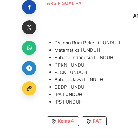
ARSIP SOAL PAT
A
PAI dan Budi Pekerti I
UNDUH
Matematika I
UNDUH
Bahasa Indonesia I
UNDUH
PPKN I
UNDUH
PJOK I
UNDUH
Bahasa Jawa I
UNDUH
SBDP I
UNDUH
IPA I
UNDUH
IPS I
UNDUH
Kelas 4
PAT