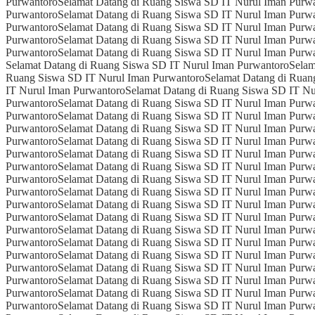
Purwantoro
Selamat Datang di Ruang Siswa SD IT Nurul Iman Purw
Purwantoro
Selamat Datang di Ruang Siswa SD IT Nurul Iman Purw
Purwantoro
Selamat Datang di Ruang Siswa SD IT Nurul Iman Purw
Purwantoro
Selamat Datang di Ruang Siswa SD IT Nurul Iman Purw
Purwantoro
Selamat Datang di Ruang Siswa SD IT Nurul Iman Purw
Selamat Datang di Ruang Siswa SD IT Nurul Iman Purwantoro
Selam
Ruang Siswa SD IT Nurul Iman Purwantoro
Selamat Datang di Ruan
IT Nurul Iman Purwantoro
Selamat Datang di Ruang Siswa SD IT Nu
Purwantoro
Selamat Datang di Ruang Siswa SD IT Nurul Iman Purw
Purwantoro
Selamat Datang di Ruang Siswa SD IT Nurul Iman Purw
Purwantoro
Selamat Datang di Ruang Siswa SD IT Nurul Iman Purw
Purwantoro
Selamat Datang di Ruang Siswa SD IT Nurul Iman Purw
Purwantoro
Selamat Datang di Ruang Siswa SD IT Nurul Iman Purw
Purwantoro
Selamat Datang di Ruang Siswa SD IT Nurul Iman Purw
Purwantoro
Selamat Datang di Ruang Siswa SD IT Nurul Iman Purw
Purwantoro
Selamat Datang di Ruang Siswa SD IT Nurul Iman Purw
Purwantoro
Selamat Datang di Ruang Siswa SD IT Nurul Iman Purw
Purwantoro
Selamat Datang di Ruang Siswa SD IT Nurul Iman Purw
Purwantoro
Selamat Datang di Ruang Siswa SD IT Nurul Iman Purw
Purwantoro
Selamat Datang di Ruang Siswa SD IT Nurul Iman Purw
Purwantoro
Selamat Datang di Ruang Siswa SD IT Nurul Iman Purw
Purwantoro
Selamat Datang di Ruang Siswa SD IT Nurul Iman Purw
Purwantoro
Selamat Datang di Ruang Siswa SD IT Nurul Iman Purw
Purwantoro
Selamat Datang di Ruang Siswa SD IT Nurul Iman Purw
Purwantoro
Selamat Datang di Ruang Siswa SD IT Nurul Iman Purw