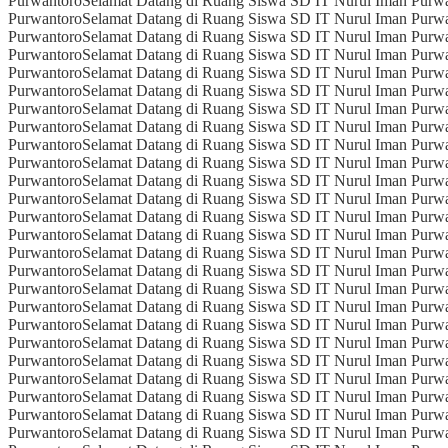
Purwantoro
Selamat Datang di Ruang Siswa SD IT Nurul Iman Purw
Purwantoro
Selamat Datang di Ruang Siswa SD IT Nurul Iman Purw
Purwantoro
Selamat Datang di Ruang Siswa SD IT Nurul Iman Purw
Purwantoro
Selamat Datang di Ruang Siswa SD IT Nurul Iman Purw
Purwantoro
Selamat Datang di Ruang Siswa SD IT Nurul Iman Purw
Purwantoro
Selamat Datang di Ruang Siswa SD IT Nurul Iman Purw
Purwantoro
Selamat Datang di Ruang Siswa SD IT Nurul Iman Purw
Purwantoro
Selamat Datang di Ruang Siswa SD IT Nurul Iman Purw
Purwantoro
Selamat Datang di Ruang Siswa SD IT Nurul Iman Purw
Purwantoro
Selamat Datang di Ruang Siswa SD IT Nurul Iman Purw
Purwantoro
Selamat Datang di Ruang Siswa SD IT Nurul Iman Purw
Purwantoro
Selamat Datang di Ruang Siswa SD IT Nurul Iman Purw
Purwantoro
Selamat Datang di Ruang Siswa SD IT Nurul Iman Purw
Purwantoro
Selamat Datang di Ruang Siswa SD IT Nurul Iman Purw
Purwantoro
Selamat Datang di Ruang Siswa SD IT Nurul Iman Purw
Purwantoro
Selamat Datang di Ruang Siswa SD IT Nurul Iman Purw
Purwantoro
Selamat Datang di Ruang Siswa SD IT Nurul Iman Purw
Purwantoro
Selamat Datang di Ruang Siswa SD IT Nurul Iman Purw
Purwantoro
Selamat Datang di Ruang Siswa SD IT Nurul Iman Purw
Purwantoro
Selamat Datang di Ruang Siswa SD IT Nurul Iman Purw
Purwantoro
Selamat Datang di Ruang Siswa SD IT Nurul Iman Purw
Purwantoro
Selamat Datang di Ruang Siswa SD IT Nurul Iman Purw
Purwantoro
Selamat Datang di Ruang Siswa SD IT Nurul Iman Purw
Purwantoro
Selamat Datang di Ruang Siswa SD IT Nurul Iman Purw
Purwantoro
Selamat Datang di Ruang Siswa SD IT Nurul Iman Purw