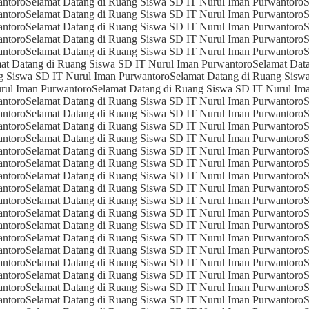
antoro
Selamat Datang di Ruang Siswa SD IT Nurul Iman Purwantoro
S
antoro
Selamat Datang di Ruang Siswa SD IT Nurul Iman Purwantoro
S
antoro
Selamat Datang di Ruang Siswa SD IT Nurul Iman Purwantoro
S
antoro
Selamat Datang di Ruang Siswa SD IT Nurul Iman Purwantoro
S
antoro
Selamat Datang di Ruang Siswa SD IT Nurul Iman Purwantoro
S
at Datang di Ruang Siswa SD IT Nurul Iman Purwantoro
Selamat Dat
g Siswa SD IT Nurul Iman Purwantoro
Selamat Datang di Ruang Sisw
rul Iman Purwantoro
Selamat Datang di Ruang Siswa SD IT Nurul Im
antoro
Selamat Datang di Ruang Siswa SD IT Nurul Iman Purwantoro
S
antoro
Selamat Datang di Ruang Siswa SD IT Nurul Iman Purwantoro
S
antoro
Selamat Datang di Ruang Siswa SD IT Nurul Iman Purwantoro
S
antoro
Selamat Datang di Ruang Siswa SD IT Nurul Iman Purwantoro
S
antoro
Selamat Datang di Ruang Siswa SD IT Nurul Iman Purwantoro
S
antoro
Selamat Datang di Ruang Siswa SD IT Nurul Iman Purwantoro
S
antoro
Selamat Datang di Ruang Siswa SD IT Nurul Iman Purwantoro
S
antoro
Selamat Datang di Ruang Siswa SD IT Nurul Iman Purwantoro
S
antoro
Selamat Datang di Ruang Siswa SD IT Nurul Iman Purwantoro
S
antoro
Selamat Datang di Ruang Siswa SD IT Nurul Iman Purwantoro
S
antoro
Selamat Datang di Ruang Siswa SD IT Nurul Iman Purwantoro
S
antoro
Selamat Datang di Ruang Siswa SD IT Nurul Iman Purwantoro
S
antoro
Selamat Datang di Ruang Siswa SD IT Nurul Iman Purwantoro
S
antoro
Selamat Datang di Ruang Siswa SD IT Nurul Iman Purwantoro
S
antoro
Selamat Datang di Ruang Siswa SD IT Nurul Iman Purwantoro
S
antoro
Selamat Datang di Ruang Siswa SD IT Nurul Iman Purwantoro
S
antoro
Selamat Datang di Ruang Siswa SD IT Nurul Iman Purwantoro
S