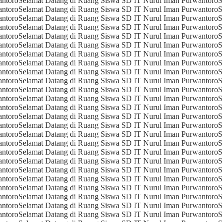
antoro
Selamat Datang di Ruang Siswa SD IT Nurul Iman Purwantoro
S
antoro
Selamat Datang di Ruang Siswa SD IT Nurul Iman Purwantoro
S
antoro
Selamat Datang di Ruang Siswa SD IT Nurul Iman Purwantoro
S
antoro
Selamat Datang di Ruang Siswa SD IT Nurul Iman Purwantoro
S
antoro
Selamat Datang di Ruang Siswa SD IT Nurul Iman Purwantoro
S
antoro
Selamat Datang di Ruang Siswa SD IT Nurul Iman Purwantoro
S
antoro
Selamat Datang di Ruang Siswa SD IT Nurul Iman Purwantoro
S
antoro
Selamat Datang di Ruang Siswa SD IT Nurul Iman Purwantoro
S
antoro
Selamat Datang di Ruang Siswa SD IT Nurul Iman Purwantoro
S
antoro
Selamat Datang di Ruang Siswa SD IT Nurul Iman Purwantoro
S
antoro
Selamat Datang di Ruang Siswa SD IT Nurul Iman Purwantoro
S
antoro
Selamat Datang di Ruang Siswa SD IT Nurul Iman Purwantoro
S
antoro
Selamat Datang di Ruang Siswa SD IT Nurul Iman Purwantoro
S
antoro
Selamat Datang di Ruang Siswa SD IT Nurul Iman Purwantoro
S
antoro
Selamat Datang di Ruang Siswa SD IT Nurul Iman Purwantoro
S
antoro
Selamat Datang di Ruang Siswa SD IT Nurul Iman Purwantoro
S
antoro
Selamat Datang di Ruang Siswa SD IT Nurul Iman Purwantoro
S
antoro
Selamat Datang di Ruang Siswa SD IT Nurul Iman Purwantoro
S
antoro
Selamat Datang di Ruang Siswa SD IT Nurul Iman Purwantoro
S
antoro
Selamat Datang di Ruang Siswa SD IT Nurul Iman Purwantoro
S
antoro
Selamat Datang di Ruang Siswa SD IT Nurul Iman Purwantoro
S
antoro
Selamat Datang di Ruang Siswa SD IT Nurul Iman Purwantoro
S
antoro
Selamat Datang di Ruang Siswa SD IT Nurul Iman Purwantoro
S
antoro
Selamat Datang di Ruang Siswa SD IT Nurul Iman Purwantoro
S
antoro
Selamat Datang di Ruang Siswa SD IT Nurul Iman Purwantoro
S