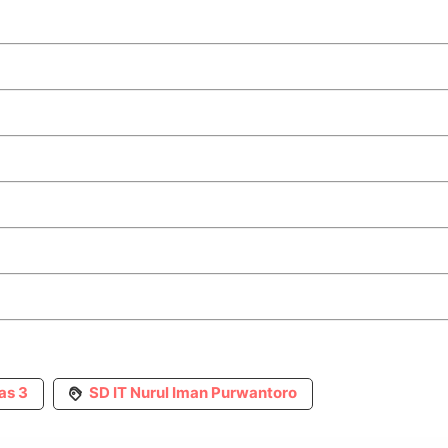
as 3
SD IT Nurul Iman Purwantoro