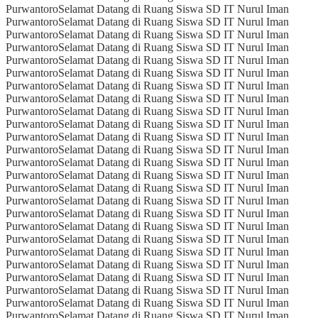
Purwantoro
Selamat Datang di Ruang Siswa SD IT Nurul Iman
Purwantoro
Selamat Datang di Ruang Siswa SD IT Nurul Iman
Purwantoro
Selamat Datang di Ruang Siswa SD IT Nurul Iman
Purwantoro
Selamat Datang di Ruang Siswa SD IT Nurul Iman
Purwantoro
Selamat Datang di Ruang Siswa SD IT Nurul Iman
Purwantoro
Selamat Datang di Ruang Siswa SD IT Nurul Iman
Purwantoro
Selamat Datang di Ruang Siswa SD IT Nurul Iman
Purwantoro
Selamat Datang di Ruang Siswa SD IT Nurul Iman
Purwantoro
Selamat Datang di Ruang Siswa SD IT Nurul Iman
Purwantoro
Selamat Datang di Ruang Siswa SD IT Nurul Iman
Purwantoro
Selamat Datang di Ruang Siswa SD IT Nurul Iman
Purwantoro
Selamat Datang di Ruang Siswa SD IT Nurul Iman
Purwantoro
Selamat Datang di Ruang Siswa SD IT Nurul Iman
Purwantoro
Selamat Datang di Ruang Siswa SD IT Nurul Iman
Purwantoro
Selamat Datang di Ruang Siswa SD IT Nurul Iman
Purwantoro
Selamat Datang di Ruang Siswa SD IT Nurul Iman
Purwantoro
Selamat Datang di Ruang Siswa SD IT Nurul Iman
Purwantoro
Selamat Datang di Ruang Siswa SD IT Nurul Iman
Purwantoro
Selamat Datang di Ruang Siswa SD IT Nurul Iman
Purwantoro
Selamat Datang di Ruang Siswa SD IT Nurul Iman
Purwantoro
Selamat Datang di Ruang Siswa SD IT Nurul Iman
Purwantoro
Selamat Datang di Ruang Siswa SD IT Nurul Iman
Purwantoro
Selamat Datang di Ruang Siswa SD IT Nurul Iman
Purwantoro
Selamat Datang di Ruang Siswa SD IT Nurul Iman
Purwantoro
Selamat Datang di Ruang Siswa SD IT Nurul Iman