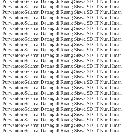
Purwantoro
Selamat Datang di Ruang Siswa SD IT Nurul Iman
Purwantoro
Selamat Datang di Ruang Siswa SD IT Nurul Iman
Purwantoro
Selamat Datang di Ruang Siswa SD IT Nurul Iman
Purwantoro
Selamat Datang di Ruang Siswa SD IT Nurul Iman
Purwantoro
Selamat Datang di Ruang Siswa SD IT Nurul Iman
Purwantoro
Selamat Datang di Ruang Siswa SD IT Nurul Iman
Purwantoro
Selamat Datang di Ruang Siswa SD IT Nurul Iman
Purwantoro
Selamat Datang di Ruang Siswa SD IT Nurul Iman
Purwantoro
Selamat Datang di Ruang Siswa SD IT Nurul Iman
Purwantoro
Selamat Datang di Ruang Siswa SD IT Nurul Iman
Purwantoro
Selamat Datang di Ruang Siswa SD IT Nurul Iman
Purwantoro
Selamat Datang di Ruang Siswa SD IT Nurul Iman
Purwantoro
Selamat Datang di Ruang Siswa SD IT Nurul Iman
Purwantoro
Selamat Datang di Ruang Siswa SD IT Nurul Iman
Purwantoro
Selamat Datang di Ruang Siswa SD IT Nurul Iman
Purwantoro
Selamat Datang di Ruang Siswa SD IT Nurul Iman
Purwantoro
Selamat Datang di Ruang Siswa SD IT Nurul Iman
Purwantoro
Selamat Datang di Ruang Siswa SD IT Nurul Iman
Purwantoro
Selamat Datang di Ruang Siswa SD IT Nurul Iman
Purwantoro
Selamat Datang di Ruang Siswa SD IT Nurul Iman
Purwantoro
Selamat Datang di Ruang Siswa SD IT Nurul Iman
Purwantoro
Selamat Datang di Ruang Siswa SD IT Nurul Iman
Purwantoro
Selamat Datang di Ruang Siswa SD IT Nurul Iman
Purwantoro
Selamat Datang di Ruang Siswa SD IT Nurul Iman
Purwantoro
Selamat Datang di Ruang Siswa SD IT Nurul Iman