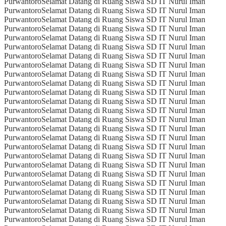
Purwantoro
Selamat Datang di Ruang Siswa SD IT Nurul Iman
Purwantoro
Selamat Datang di Ruang Siswa SD IT Nurul Iman
Purwantoro
Selamat Datang di Ruang Siswa SD IT Nurul Iman
Purwantoro
Selamat Datang di Ruang Siswa SD IT Nurul Iman
Purwantoro
Selamat Datang di Ruang Siswa SD IT Nurul Iman
Purwantoro
Selamat Datang di Ruang Siswa SD IT Nurul Iman
Purwantoro
Selamat Datang di Ruang Siswa SD IT Nurul Iman
Purwantoro
Selamat Datang di Ruang Siswa SD IT Nurul Iman
Purwantoro
Selamat Datang di Ruang Siswa SD IT Nurul Iman
Purwantoro
Selamat Datang di Ruang Siswa SD IT Nurul Iman
Purwantoro
Selamat Datang di Ruang Siswa SD IT Nurul Iman
Purwantoro
Selamat Datang di Ruang Siswa SD IT Nurul Iman
Purwantoro
Selamat Datang di Ruang Siswa SD IT Nurul Iman
Purwantoro
Selamat Datang di Ruang Siswa SD IT Nurul Iman
Purwantoro
Selamat Datang di Ruang Siswa SD IT Nurul Iman
Purwantoro
Selamat Datang di Ruang Siswa SD IT Nurul Iman
Purwantoro
Selamat Datang di Ruang Siswa SD IT Nurul Iman
Purwantoro
Selamat Datang di Ruang Siswa SD IT Nurul Iman
Purwantoro
Selamat Datang di Ruang Siswa SD IT Nurul Iman
Purwantoro
Selamat Datang di Ruang Siswa SD IT Nurul Iman
Purwantoro
Selamat Datang di Ruang Siswa SD IT Nurul Iman
Purwantoro
Selamat Datang di Ruang Siswa SD IT Nurul Iman
Purwantoro
Selamat Datang di Ruang Siswa SD IT Nurul Iman
Purwantoro
Selamat Datang di Ruang Siswa SD IT Nurul Iman
Purwantoro
Selamat Datang di Ruang Siswa SD IT Nurul Iman