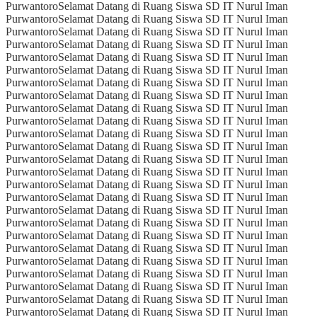
Purwantoro
Selamat Datang di Ruang Siswa SD IT Nurul Iman
Purwantoro
Selamat Datang di Ruang Siswa SD IT Nurul Iman
Purwantoro
Selamat Datang di Ruang Siswa SD IT Nurul Iman
Purwantoro
Selamat Datang di Ruang Siswa SD IT Nurul Iman
Purwantoro
Selamat Datang di Ruang Siswa SD IT Nurul Iman
Purwantoro
Selamat Datang di Ruang Siswa SD IT Nurul Iman
Purwantoro
Selamat Datang di Ruang Siswa SD IT Nurul Iman
Purwantoro
Selamat Datang di Ruang Siswa SD IT Nurul Iman
Purwantoro
Selamat Datang di Ruang Siswa SD IT Nurul Iman
Purwantoro
Selamat Datang di Ruang Siswa SD IT Nurul Iman
Purwantoro
Selamat Datang di Ruang Siswa SD IT Nurul Iman
Purwantoro
Selamat Datang di Ruang Siswa SD IT Nurul Iman
Purwantoro
Selamat Datang di Ruang Siswa SD IT Nurul Iman
Purwantoro
Selamat Datang di Ruang Siswa SD IT Nurul Iman
Purwantoro
Selamat Datang di Ruang Siswa SD IT Nurul Iman
Purwantoro
Selamat Datang di Ruang Siswa SD IT Nurul Iman
Purwantoro
Selamat Datang di Ruang Siswa SD IT Nurul Iman
Purwantoro
Selamat Datang di Ruang Siswa SD IT Nurul Iman
Purwantoro
Selamat Datang di Ruang Siswa SD IT Nurul Iman
Purwantoro
Selamat Datang di Ruang Siswa SD IT Nurul Iman
Purwantoro
Selamat Datang di Ruang Siswa SD IT Nurul Iman
Purwantoro
Selamat Datang di Ruang Siswa SD IT Nurul Iman
Purwantoro
Selamat Datang di Ruang Siswa SD IT Nurul Iman
Purwantoro
Selamat Datang di Ruang Siswa SD IT Nurul Iman
Purwantoro
Selamat Datang di Ruang Siswa SD IT Nurul Iman