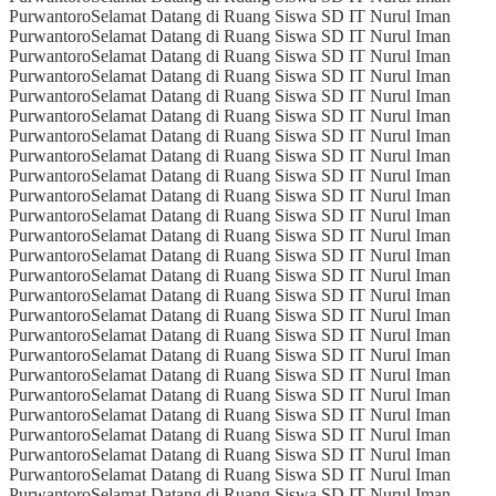
Purwantoro
Selamat Datang di Ruang Siswa SD IT Nurul Iman
Purwantoro
Selamat Datang di Ruang Siswa SD IT Nurul Iman
Purwantoro
Selamat Datang di Ruang Siswa SD IT Nurul Iman
Purwantoro
Selamat Datang di Ruang Siswa SD IT Nurul Iman
Purwantoro
Selamat Datang di Ruang Siswa SD IT Nurul Iman
Purwantoro
Selamat Datang di Ruang Siswa SD IT Nurul Iman
Purwantoro
Selamat Datang di Ruang Siswa SD IT Nurul Iman
Purwantoro
Selamat Datang di Ruang Siswa SD IT Nurul Iman
Purwantoro
Selamat Datang di Ruang Siswa SD IT Nurul Iman
Purwantoro
Selamat Datang di Ruang Siswa SD IT Nurul Iman
Purwantoro
Selamat Datang di Ruang Siswa SD IT Nurul Iman
Purwantoro
Selamat Datang di Ruang Siswa SD IT Nurul Iman
Purwantoro
Selamat Datang di Ruang Siswa SD IT Nurul Iman
Purwantoro
Selamat Datang di Ruang Siswa SD IT Nurul Iman
Purwantoro
Selamat Datang di Ruang Siswa SD IT Nurul Iman
Purwantoro
Selamat Datang di Ruang Siswa SD IT Nurul Iman
Purwantoro
Selamat Datang di Ruang Siswa SD IT Nurul Iman
Purwantoro
Selamat Datang di Ruang Siswa SD IT Nurul Iman
Purwantoro
Selamat Datang di Ruang Siswa SD IT Nurul Iman
Purwantoro
Selamat Datang di Ruang Siswa SD IT Nurul Iman
Purwantoro
Selamat Datang di Ruang Siswa SD IT Nurul Iman
Purwantoro
Selamat Datang di Ruang Siswa SD IT Nurul Iman
Purwantoro
Selamat Datang di Ruang Siswa SD IT Nurul Iman
Purwantoro
Selamat Datang di Ruang Siswa SD IT Nurul Iman
Purwantoro
Selamat Datang di Ruang Siswa SD IT Nurul Iman