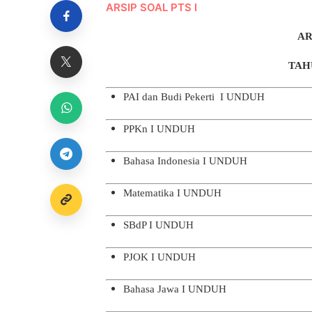
ARSIP SOAL PTS I
AR
TAH
PAI dan Budi Pekerti I
UNDUH
PPKn I
UNDUH
Bahasa Indonesia I
UNDUH
Matematika I
UNDUH
SBdP I
UNDUH
PJOK I
UNDUH
Bahasa Jawa I
UNDUH