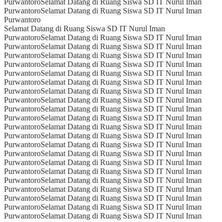
Purwantoro
Selamat Datang di Ruang Siswa SD IT Nurul Iman
Purwantoro
Selamat Datang di Ruang Siswa SD IT Nurul Iman
Purwantoro
Selamat Datang di Ruang Siswa SD IT Nurul Iman
Purwantoro
Selamat Datang di Ruang Siswa SD IT Nurul Iman
Purwantoro
Selamat Datang di Ruang Siswa SD IT Nurul Iman
Purwantoro
Selamat Datang di Ruang Siswa SD IT Nurul Iman
Purwantoro
Selamat Datang di Ruang Siswa SD IT Nurul Iman
Purwantoro
Selamat Datang di Ruang Siswa SD IT Nurul Iman
Purwantoro
Selamat Datang di Ruang Siswa SD IT Nurul Iman
Purwantoro
Selamat Datang di Ruang Siswa SD IT Nurul Iman
Purwantoro
Selamat Datang di Ruang Siswa SD IT Nurul Iman
Purwantoro
Selamat Datang di Ruang Siswa SD IT Nurul Iman
Purwantoro
Selamat Datang di Ruang Siswa SD IT Nurul Iman
Purwantoro
Selamat Datang di Ruang Siswa SD IT Nurul Iman
Purwantoro
Selamat Datang di Ruang Siswa SD IT Nurul Iman
Purwantoro
Selamat Datang di Ruang Siswa SD IT Nurul Iman
Purwantoro
Selamat Datang di Ruang Siswa SD IT Nurul Iman
Purwantoro
Selamat Datang di Ruang Siswa SD IT Nurul Iman
Purwantoro
Selamat Datang di Ruang Siswa SD IT Nurul Iman
Purwantoro
Selamat Datang di Ruang Siswa SD IT Nurul Iman
Purwantoro
Selamat Datang di Ruang Siswa SD IT Nurul Iman
Purwantoro
Selamat Datang di Ruang Siswa SD IT Nurul Iman
Purwantoro
Selamat Datang di Ruang Siswa SD IT Nurul Iman
Purwantoro
Selamat Datang di Ruang Siswa SD IT Nurul Iman