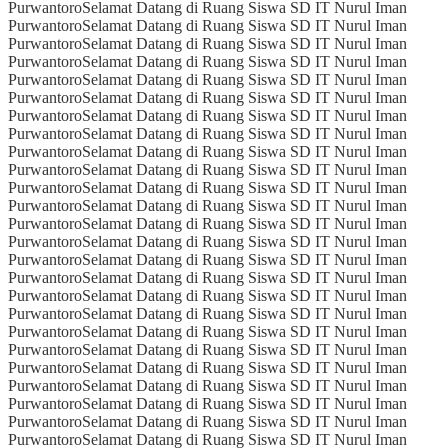
Purwantoro
Selamat Datang di Ruang Siswa SD IT Nurul Iman
Purwantoro
Selamat Datang di Ruang Siswa SD IT Nurul Iman
Purwantoro
Selamat Datang di Ruang Siswa SD IT Nurul Iman
Purwantoro
Selamat Datang di Ruang Siswa SD IT Nurul Iman
Purwantoro
Selamat Datang di Ruang Siswa SD IT Nurul Iman
Purwantoro
Selamat Datang di Ruang Siswa SD IT Nurul Iman
Purwantoro
Selamat Datang di Ruang Siswa SD IT Nurul Iman
Purwantoro
Selamat Datang di Ruang Siswa SD IT Nurul Iman
Purwantoro
Selamat Datang di Ruang Siswa SD IT Nurul Iman
Purwantoro
Selamat Datang di Ruang Siswa SD IT Nurul Iman
Purwantoro
Selamat Datang di Ruang Siswa SD IT Nurul Iman
Purwantoro
Selamat Datang di Ruang Siswa SD IT Nurul Iman
Purwantoro
Selamat Datang di Ruang Siswa SD IT Nurul Iman
Purwantoro
Selamat Datang di Ruang Siswa SD IT Nurul Iman
Purwantoro
Selamat Datang di Ruang Siswa SD IT Nurul Iman
Purwantoro
Selamat Datang di Ruang Siswa SD IT Nurul Iman
Purwantoro
Selamat Datang di Ruang Siswa SD IT Nurul Iman
Purwantoro
Selamat Datang di Ruang Siswa SD IT Nurul Iman
Purwantoro
Selamat Datang di Ruang Siswa SD IT Nurul Iman
Purwantoro
Selamat Datang di Ruang Siswa SD IT Nurul Iman
Purwantoro
Selamat Datang di Ruang Siswa SD IT Nurul Iman
Purwantoro
Selamat Datang di Ruang Siswa SD IT Nurul Iman
Purwantoro
Selamat Datang di Ruang Siswa SD IT Nurul Iman
Purwantoro
Selamat Datang di Ruang Siswa SD IT Nurul Iman
Purwantoro
Selamat Datang di Ruang Siswa SD IT Nurul Iman