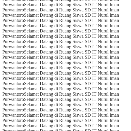
Purwantoro
Selamat Datang di Ruang Siswa SD IT Nurul Iman
Purwantoro
Selamat Datang di Ruang Siswa SD IT Nurul Iman
Purwantoro
Selamat Datang di Ruang Siswa SD IT Nurul Iman
Purwantoro
Selamat Datang di Ruang Siswa SD IT Nurul Iman
Purwantoro
Selamat Datang di Ruang Siswa SD IT Nurul Iman
Purwantoro
Selamat Datang di Ruang Siswa SD IT Nurul Iman
Purwantoro
Selamat Datang di Ruang Siswa SD IT Nurul Iman
Purwantoro
Selamat Datang di Ruang Siswa SD IT Nurul Iman
Purwantoro
Selamat Datang di Ruang Siswa SD IT Nurul Iman
Purwantoro
Selamat Datang di Ruang Siswa SD IT Nurul Iman
Purwantoro
Selamat Datang di Ruang Siswa SD IT Nurul Iman
Purwantoro
Selamat Datang di Ruang Siswa SD IT Nurul Iman
Purwantoro
Selamat Datang di Ruang Siswa SD IT Nurul Iman
Purwantoro
Selamat Datang di Ruang Siswa SD IT Nurul Iman
Purwantoro
Selamat Datang di Ruang Siswa SD IT Nurul Iman
Purwantoro
Selamat Datang di Ruang Siswa SD IT Nurul Iman
Purwantoro
Selamat Datang di Ruang Siswa SD IT Nurul Iman
Purwantoro
Selamat Datang di Ruang Siswa SD IT Nurul Iman
Purwantoro
Selamat Datang di Ruang Siswa SD IT Nurul Iman
Purwantoro
Selamat Datang di Ruang Siswa SD IT Nurul Iman
Purwantoro
Selamat Datang di Ruang Siswa SD IT Nurul Iman
Purwantoro
Selamat Datang di Ruang Siswa SD IT Nurul Iman
Purwantoro
Selamat Datang di Ruang Siswa SD IT Nurul Iman
Purwantoro
Selamat Datang di Ruang Siswa SD IT Nurul Iman
Purwantoro
Selamat Datang di Ruang Siswa SD IT Nurul Iman