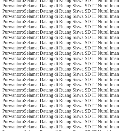
Purwantoro
Selamat Datang di Ruang Siswa SD IT Nurul Iman
Purwantoro
Selamat Datang di Ruang Siswa SD IT Nurul Iman
Purwantoro
Selamat Datang di Ruang Siswa SD IT Nurul Iman
Purwantoro
Selamat Datang di Ruang Siswa SD IT Nurul Iman
Purwantoro
Selamat Datang di Ruang Siswa SD IT Nurul Iman
Purwantoro
Selamat Datang di Ruang Siswa SD IT Nurul Iman
Purwantoro
Selamat Datang di Ruang Siswa SD IT Nurul Iman
Purwantoro
Selamat Datang di Ruang Siswa SD IT Nurul Iman
Purwantoro
Selamat Datang di Ruang Siswa SD IT Nurul Iman
Purwantoro
Selamat Datang di Ruang Siswa SD IT Nurul Iman
Purwantoro
Selamat Datang di Ruang Siswa SD IT Nurul Iman
Purwantoro
Selamat Datang di Ruang Siswa SD IT Nurul Iman
Purwantoro
Selamat Datang di Ruang Siswa SD IT Nurul Iman
Purwantoro
Selamat Datang di Ruang Siswa SD IT Nurul Iman
Purwantoro
Selamat Datang di Ruang Siswa SD IT Nurul Iman
Purwantoro
Selamat Datang di Ruang Siswa SD IT Nurul Iman
Purwantoro
Selamat Datang di Ruang Siswa SD IT Nurul Iman
Purwantoro
Selamat Datang di Ruang Siswa SD IT Nurul Iman
Purwantoro
Selamat Datang di Ruang Siswa SD IT Nurul Iman
Purwantoro
Selamat Datang di Ruang Siswa SD IT Nurul Iman
Purwantoro
Selamat Datang di Ruang Siswa SD IT Nurul Iman
Purwantoro
Selamat Datang di Ruang Siswa SD IT Nurul Iman
Purwantoro
Selamat Datang di Ruang Siswa SD IT Nurul Iman
Purwantoro
Selamat Datang di Ruang Siswa SD IT Nurul Iman
Purwantoro
Selamat Datang di Ruang Siswa SD IT Nurul Iman