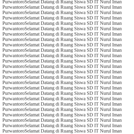
Purwantoro
Selamat Datang di Ruang Siswa SD IT Nurul Iman
Purwantoro
Selamat Datang di Ruang Siswa SD IT Nurul Iman
Purwantoro
Selamat Datang di Ruang Siswa SD IT Nurul Iman
Purwantoro
Selamat Datang di Ruang Siswa SD IT Nurul Iman
Purwantoro
Selamat Datang di Ruang Siswa SD IT Nurul Iman
Purwantoro
Selamat Datang di Ruang Siswa SD IT Nurul Iman
Purwantoro
Selamat Datang di Ruang Siswa SD IT Nurul Iman
Purwantoro
Selamat Datang di Ruang Siswa SD IT Nurul Iman
Purwantoro
Selamat Datang di Ruang Siswa SD IT Nurul Iman
Purwantoro
Selamat Datang di Ruang Siswa SD IT Nurul Iman
Purwantoro
Selamat Datang di Ruang Siswa SD IT Nurul Iman
Purwantoro
Selamat Datang di Ruang Siswa SD IT Nurul Iman
Purwantoro
Selamat Datang di Ruang Siswa SD IT Nurul Iman
Purwantoro
Selamat Datang di Ruang Siswa SD IT Nurul Iman
Purwantoro
Selamat Datang di Ruang Siswa SD IT Nurul Iman
Purwantoro
Selamat Datang di Ruang Siswa SD IT Nurul Iman
Purwantoro
Selamat Datang di Ruang Siswa SD IT Nurul Iman
Purwantoro
Selamat Datang di Ruang Siswa SD IT Nurul Iman
Purwantoro
Selamat Datang di Ruang Siswa SD IT Nurul Iman
Purwantoro
Selamat Datang di Ruang Siswa SD IT Nurul Iman
Purwantoro
Selamat Datang di Ruang Siswa SD IT Nurul Iman
Purwantoro
Selamat Datang di Ruang Siswa SD IT Nurul Iman
Purwantoro
Selamat Datang di Ruang Siswa SD IT Nurul Iman
Purwantoro
Selamat Datang di Ruang Siswa SD IT Nurul Iman
Purwantoro
Selamat Datang di Ruang Siswa SD IT Nurul Iman