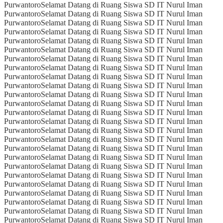
Purwantoro
Selamat Datang di Ruang Siswa SD IT Nurul Iman
Purwantoro
Selamat Datang di Ruang Siswa SD IT Nurul Iman
Purwantoro
Selamat Datang di Ruang Siswa SD IT Nurul Iman
Purwantoro
Selamat Datang di Ruang Siswa SD IT Nurul Iman
Purwantoro
Selamat Datang di Ruang Siswa SD IT Nurul Iman
Purwantoro
Selamat Datang di Ruang Siswa SD IT Nurul Iman
Purwantoro
Selamat Datang di Ruang Siswa SD IT Nurul Iman
Purwantoro
Selamat Datang di Ruang Siswa SD IT Nurul Iman
Purwantoro
Selamat Datang di Ruang Siswa SD IT Nurul Iman
Purwantoro
Selamat Datang di Ruang Siswa SD IT Nurul Iman
Purwantoro
Selamat Datang di Ruang Siswa SD IT Nurul Iman
Purwantoro
Selamat Datang di Ruang Siswa SD IT Nurul Iman
Purwantoro
Selamat Datang di Ruang Siswa SD IT Nurul Iman
Purwantoro
Selamat Datang di Ruang Siswa SD IT Nurul Iman
Purwantoro
Selamat Datang di Ruang Siswa SD IT Nurul Iman
Purwantoro
Selamat Datang di Ruang Siswa SD IT Nurul Iman
Purwantoro
Selamat Datang di Ruang Siswa SD IT Nurul Iman
Purwantoro
Selamat Datang di Ruang Siswa SD IT Nurul Iman
Purwantoro
Selamat Datang di Ruang Siswa SD IT Nurul Iman
Purwantoro
Selamat Datang di Ruang Siswa SD IT Nurul Iman
Purwantoro
Selamat Datang di Ruang Siswa SD IT Nurul Iman
Purwantoro
Selamat Datang di Ruang Siswa SD IT Nurul Iman
Purwantoro
Selamat Datang di Ruang Siswa SD IT Nurul Iman
Purwantoro
Selamat Datang di Ruang Siswa SD IT Nurul Iman
Purwantoro
Selamat Datang di Ruang Siswa SD IT Nurul Iman