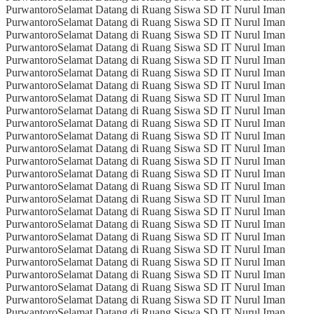
Purwantoro
Selamat Datang di Ruang Siswa SD IT Nurul Iman
Purwantoro
Selamat Datang di Ruang Siswa SD IT Nurul Iman
Purwantoro
Selamat Datang di Ruang Siswa SD IT Nurul Iman
Purwantoro
Selamat Datang di Ruang Siswa SD IT Nurul Iman
Purwantoro
Selamat Datang di Ruang Siswa SD IT Nurul Iman
Purwantoro
Selamat Datang di Ruang Siswa SD IT Nurul Iman
Purwantoro
Selamat Datang di Ruang Siswa SD IT Nurul Iman
Purwantoro
Selamat Datang di Ruang Siswa SD IT Nurul Iman
Purwantoro
Selamat Datang di Ruang Siswa SD IT Nurul Iman
Purwantoro
Selamat Datang di Ruang Siswa SD IT Nurul Iman
Purwantoro
Selamat Datang di Ruang Siswa SD IT Nurul Iman
Purwantoro
Selamat Datang di Ruang Siswa SD IT Nurul Iman
Purwantoro
Selamat Datang di Ruang Siswa SD IT Nurul Iman
Purwantoro
Selamat Datang di Ruang Siswa SD IT Nurul Iman
Purwantoro
Selamat Datang di Ruang Siswa SD IT Nurul Iman
Purwantoro
Selamat Datang di Ruang Siswa SD IT Nurul Iman
Purwantoro
Selamat Datang di Ruang Siswa SD IT Nurul Iman
Purwantoro
Selamat Datang di Ruang Siswa SD IT Nurul Iman
Purwantoro
Selamat Datang di Ruang Siswa SD IT Nurul Iman
Purwantoro
Selamat Datang di Ruang Siswa SD IT Nurul Iman
Purwantoro
Selamat Datang di Ruang Siswa SD IT Nurul Iman
Purwantoro
Selamat Datang di Ruang Siswa SD IT Nurul Iman
Purwantoro
Selamat Datang di Ruang Siswa SD IT Nurul Iman
Purwantoro
Selamat Datang di Ruang Siswa SD IT Nurul Iman
Purwantoro
Selamat Datang di Ruang Siswa SD IT Nurul Iman