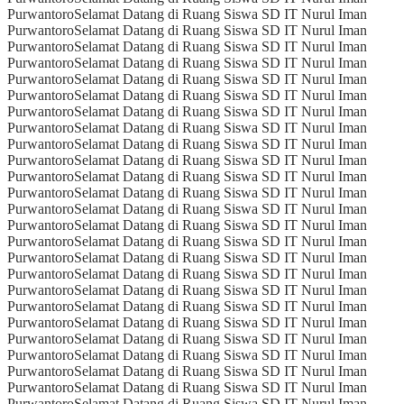
Purwantoro
Selamat Datang di Ruang Siswa SD IT Nurul Iman
Purwantoro
Selamat Datang di Ruang Siswa SD IT Nurul Iman
Purwantoro
Selamat Datang di Ruang Siswa SD IT Nurul Iman
Purwantoro
Selamat Datang di Ruang Siswa SD IT Nurul Iman
Purwantoro
Selamat Datang di Ruang Siswa SD IT Nurul Iman
Purwantoro
Selamat Datang di Ruang Siswa SD IT Nurul Iman
Purwantoro
Selamat Datang di Ruang Siswa SD IT Nurul Iman
Purwantoro
Selamat Datang di Ruang Siswa SD IT Nurul Iman
Purwantoro
Selamat Datang di Ruang Siswa SD IT Nurul Iman
Purwantoro
Selamat Datang di Ruang Siswa SD IT Nurul Iman
Purwantoro
Selamat Datang di Ruang Siswa SD IT Nurul Iman
Purwantoro
Selamat Datang di Ruang Siswa SD IT Nurul Iman
Purwantoro
Selamat Datang di Ruang Siswa SD IT Nurul Iman
Purwantoro
Selamat Datang di Ruang Siswa SD IT Nurul Iman
Purwantoro
Selamat Datang di Ruang Siswa SD IT Nurul Iman
Purwantoro
Selamat Datang di Ruang Siswa SD IT Nurul Iman
Purwantoro
Selamat Datang di Ruang Siswa SD IT Nurul Iman
Purwantoro
Selamat Datang di Ruang Siswa SD IT Nurul Iman
Purwantoro
Selamat Datang di Ruang Siswa SD IT Nurul Iman
Purwantoro
Selamat Datang di Ruang Siswa SD IT Nurul Iman
Purwantoro
Selamat Datang di Ruang Siswa SD IT Nurul Iman
Purwantoro
Selamat Datang di Ruang Siswa SD IT Nurul Iman
Purwantoro
Selamat Datang di Ruang Siswa SD IT Nurul Iman
Purwantoro
Selamat Datang di Ruang Siswa SD IT Nurul Iman
Purwantoro
Selamat Datang di Ruang Siswa SD IT Nurul Iman