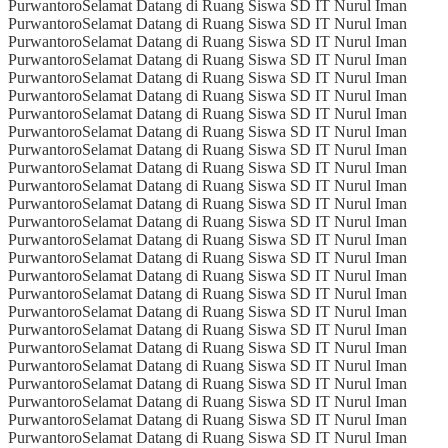
Purwantoro
Selamat Datang di Ruang Siswa SD IT Nurul Iman
Purwantoro
Selamat Datang di Ruang Siswa SD IT Nurul Iman
Purwantoro
Selamat Datang di Ruang Siswa SD IT Nurul Iman
Purwantoro
Selamat Datang di Ruang Siswa SD IT Nurul Iman
Purwantoro
Selamat Datang di Ruang Siswa SD IT Nurul Iman
Purwantoro
Selamat Datang di Ruang Siswa SD IT Nurul Iman
Purwantoro
Selamat Datang di Ruang Siswa SD IT Nurul Iman
Purwantoro
Selamat Datang di Ruang Siswa SD IT Nurul Iman
Purwantoro
Selamat Datang di Ruang Siswa SD IT Nurul Iman
Purwantoro
Selamat Datang di Ruang Siswa SD IT Nurul Iman
Purwantoro
Selamat Datang di Ruang Siswa SD IT Nurul Iman
Purwantoro
Selamat Datang di Ruang Siswa SD IT Nurul Iman
Purwantoro
Selamat Datang di Ruang Siswa SD IT Nurul Iman
Purwantoro
Selamat Datang di Ruang Siswa SD IT Nurul Iman
Purwantoro
Selamat Datang di Ruang Siswa SD IT Nurul Iman
Purwantoro
Selamat Datang di Ruang Siswa SD IT Nurul Iman
Purwantoro
Selamat Datang di Ruang Siswa SD IT Nurul Iman
Purwantoro
Selamat Datang di Ruang Siswa SD IT Nurul Iman
Purwantoro
Selamat Datang di Ruang Siswa SD IT Nurul Iman
Purwantoro
Selamat Datang di Ruang Siswa SD IT Nurul Iman
Purwantoro
Selamat Datang di Ruang Siswa SD IT Nurul Iman
Purwantoro
Selamat Datang di Ruang Siswa SD IT Nurul Iman
Purwantoro
Selamat Datang di Ruang Siswa SD IT Nurul Iman
Purwantoro
Selamat Datang di Ruang Siswa SD IT Nurul Iman
Purwantoro
Selamat Datang di Ruang Siswa SD IT Nurul Iman