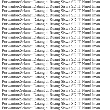
Purwantoro
Selamat Datang di Ruang Siswa SD IT Nurul Iman
Purwantoro
Selamat Datang di Ruang Siswa SD IT Nurul Iman
Purwantoro
Selamat Datang di Ruang Siswa SD IT Nurul Iman
Purwantoro
Selamat Datang di Ruang Siswa SD IT Nurul Iman
Purwantoro
Selamat Datang di Ruang Siswa SD IT Nurul Iman
Purwantoro
Selamat Datang di Ruang Siswa SD IT Nurul Iman
Purwantoro
Selamat Datang di Ruang Siswa SD IT Nurul Iman
Purwantoro
Selamat Datang di Ruang Siswa SD IT Nurul Iman
Purwantoro
Selamat Datang di Ruang Siswa SD IT Nurul Iman
Purwantoro
Selamat Datang di Ruang Siswa SD IT Nurul Iman
Purwantoro
Selamat Datang di Ruang Siswa SD IT Nurul Iman
Purwantoro
Selamat Datang di Ruang Siswa SD IT Nurul Iman
Purwantoro
Selamat Datang di Ruang Siswa SD IT Nurul Iman
Purwantoro
Selamat Datang di Ruang Siswa SD IT Nurul Iman
Purwantoro
Selamat Datang di Ruang Siswa SD IT Nurul Iman
Purwantoro
Selamat Datang di Ruang Siswa SD IT Nurul Iman
Purwantoro
Selamat Datang di Ruang Siswa SD IT Nurul Iman
Purwantoro
Selamat Datang di Ruang Siswa SD IT Nurul Iman
Purwantoro
Selamat Datang di Ruang Siswa SD IT Nurul Iman
Purwantoro
Selamat Datang di Ruang Siswa SD IT Nurul Iman
Purwantoro
Selamat Datang di Ruang Siswa SD IT Nurul Iman
Purwantoro
Selamat Datang di Ruang Siswa SD IT Nurul Iman
Purwantoro
Selamat Datang di Ruang Siswa SD IT Nurul Iman
Purwantoro
Selamat Datang di Ruang Siswa SD IT Nurul Iman
Purwantoro
Selamat Datang di Ruang Siswa SD IT Nurul Iman