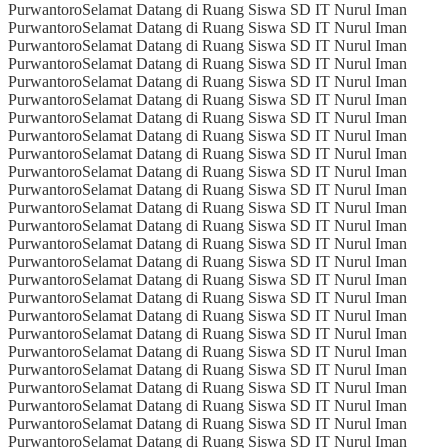
Purwantoro
Selamat Datang di Ruang Siswa SD IT Nurul Iman
Purwantoro
Selamat Datang di Ruang Siswa SD IT Nurul Iman
Purwantoro
Selamat Datang di Ruang Siswa SD IT Nurul Iman
Purwantoro
Selamat Datang di Ruang Siswa SD IT Nurul Iman
Purwantoro
Selamat Datang di Ruang Siswa SD IT Nurul Iman
Purwantoro
Selamat Datang di Ruang Siswa SD IT Nurul Iman
Purwantoro
Selamat Datang di Ruang Siswa SD IT Nurul Iman
Purwantoro
Selamat Datang di Ruang Siswa SD IT Nurul Iman
Purwantoro
Selamat Datang di Ruang Siswa SD IT Nurul Iman
Purwantoro
Selamat Datang di Ruang Siswa SD IT Nurul Iman
Purwantoro
Selamat Datang di Ruang Siswa SD IT Nurul Iman
Purwantoro
Selamat Datang di Ruang Siswa SD IT Nurul Iman
Purwantoro
Selamat Datang di Ruang Siswa SD IT Nurul Iman
Purwantoro
Selamat Datang di Ruang Siswa SD IT Nurul Iman
Purwantoro
Selamat Datang di Ruang Siswa SD IT Nurul Iman
Purwantoro
Selamat Datang di Ruang Siswa SD IT Nurul Iman
Purwantoro
Selamat Datang di Ruang Siswa SD IT Nurul Iman
Purwantoro
Selamat Datang di Ruang Siswa SD IT Nurul Iman
Purwantoro
Selamat Datang di Ruang Siswa SD IT Nurul Iman
Purwantoro
Selamat Datang di Ruang Siswa SD IT Nurul Iman
Purwantoro
Selamat Datang di Ruang Siswa SD IT Nurul Iman
Purwantoro
Selamat Datang di Ruang Siswa SD IT Nurul Iman
Purwantoro
Selamat Datang di Ruang Siswa SD IT Nurul Iman
Purwantoro
Selamat Datang di Ruang Siswa SD IT Nurul Iman
Purwantoro
Selamat Datang di Ruang Siswa SD IT Nurul Iman