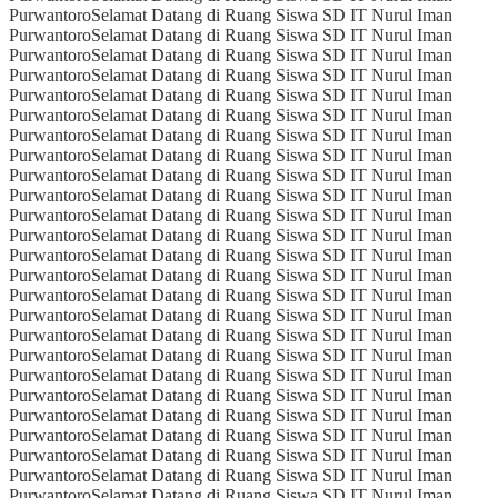
Purwantoro
Selamat Datang di Ruang Siswa SD IT Nurul Iman
Purwantoro
Selamat Datang di Ruang Siswa SD IT Nurul Iman
Purwantoro
Selamat Datang di Ruang Siswa SD IT Nurul Iman
Purwantoro
Selamat Datang di Ruang Siswa SD IT Nurul Iman
Purwantoro
Selamat Datang di Ruang Siswa SD IT Nurul Iman
Purwantoro
Selamat Datang di Ruang Siswa SD IT Nurul Iman
Purwantoro
Selamat Datang di Ruang Siswa SD IT Nurul Iman
Purwantoro
Selamat Datang di Ruang Siswa SD IT Nurul Iman
Purwantoro
Selamat Datang di Ruang Siswa SD IT Nurul Iman
Purwantoro
Selamat Datang di Ruang Siswa SD IT Nurul Iman
Purwantoro
Selamat Datang di Ruang Siswa SD IT Nurul Iman
Purwantoro
Selamat Datang di Ruang Siswa SD IT Nurul Iman
Purwantoro
Selamat Datang di Ruang Siswa SD IT Nurul Iman
Purwantoro
Selamat Datang di Ruang Siswa SD IT Nurul Iman
Purwantoro
Selamat Datang di Ruang Siswa SD IT Nurul Iman
Purwantoro
Selamat Datang di Ruang Siswa SD IT Nurul Iman
Purwantoro
Selamat Datang di Ruang Siswa SD IT Nurul Iman
Purwantoro
Selamat Datang di Ruang Siswa SD IT Nurul Iman
Purwantoro
Selamat Datang di Ruang Siswa SD IT Nurul Iman
Purwantoro
Selamat Datang di Ruang Siswa SD IT Nurul Iman
Purwantoro
Selamat Datang di Ruang Siswa SD IT Nurul Iman
Purwantoro
Selamat Datang di Ruang Siswa SD IT Nurul Iman
Purwantoro
Selamat Datang di Ruang Siswa SD IT Nurul Iman
Purwantoro
Selamat Datang di Ruang Siswa SD IT Nurul Iman
Purwantoro
Selamat Datang di Ruang Siswa SD IT Nurul Iman