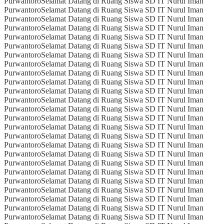
Purwantoro
Selamat Datang di Ruang Siswa SD IT Nurul Iman
Purwantoro
Selamat Datang di Ruang Siswa SD IT Nurul Iman
Purwantoro
Selamat Datang di Ruang Siswa SD IT Nurul Iman
Purwantoro
Selamat Datang di Ruang Siswa SD IT Nurul Iman
Purwantoro
Selamat Datang di Ruang Siswa SD IT Nurul Iman
Purwantoro
Selamat Datang di Ruang Siswa SD IT Nurul Iman
Purwantoro
Selamat Datang di Ruang Siswa SD IT Nurul Iman
Purwantoro
Selamat Datang di Ruang Siswa SD IT Nurul Iman
Purwantoro
Selamat Datang di Ruang Siswa SD IT Nurul Iman
Purwantoro
Selamat Datang di Ruang Siswa SD IT Nurul Iman
Purwantoro
Selamat Datang di Ruang Siswa SD IT Nurul Iman
Purwantoro
Selamat Datang di Ruang Siswa SD IT Nurul Iman
Purwantoro
Selamat Datang di Ruang Siswa SD IT Nurul Iman
Purwantoro
Selamat Datang di Ruang Siswa SD IT Nurul Iman
Purwantoro
Selamat Datang di Ruang Siswa SD IT Nurul Iman
Purwantoro
Selamat Datang di Ruang Siswa SD IT Nurul Iman
Purwantoro
Selamat Datang di Ruang Siswa SD IT Nurul Iman
Purwantoro
Selamat Datang di Ruang Siswa SD IT Nurul Iman
Purwantoro
Selamat Datang di Ruang Siswa SD IT Nurul Iman
Purwantoro
Selamat Datang di Ruang Siswa SD IT Nurul Iman
Purwantoro
Selamat Datang di Ruang Siswa SD IT Nurul Iman
Purwantoro
Selamat Datang di Ruang Siswa SD IT Nurul Iman
Purwantoro
Selamat Datang di Ruang Siswa SD IT Nurul Iman
Purwantoro
Selamat Datang di Ruang Siswa SD IT Nurul Iman
Purwantoro
Selamat Datang di Ruang Siswa SD IT Nurul Iman