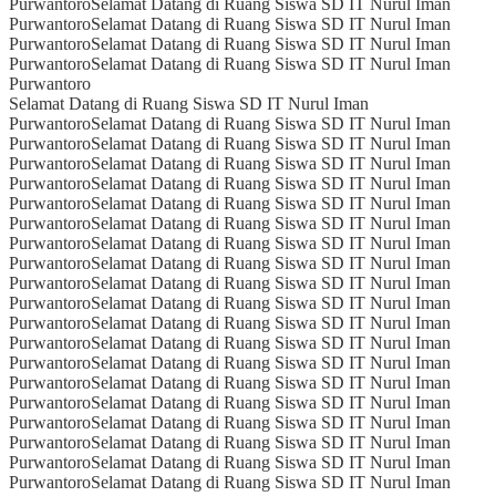
Purwantoro
Selamat Datang di Ruang Siswa SD IT Nurul Iman
Purwantoro
Selamat Datang di Ruang Siswa SD IT Nurul Iman
Purwantoro
Selamat Datang di Ruang Siswa SD IT Nurul Iman
Purwantoro
Selamat Datang di Ruang Siswa SD IT Nurul Iman
Purwantoro
Selamat Datang di Ruang Siswa SD IT Nurul Iman
Purwantoro
Selamat Datang di Ruang Siswa SD IT Nurul Iman
Purwantoro
Selamat Datang di Ruang Siswa SD IT Nurul Iman
Purwantoro
Selamat Datang di Ruang Siswa SD IT Nurul Iman
Purwantoro
Selamat Datang di Ruang Siswa SD IT Nurul Iman
Purwantoro
Selamat Datang di Ruang Siswa SD IT Nurul Iman
Purwantoro
Selamat Datang di Ruang Siswa SD IT Nurul Iman
Purwantoro
Selamat Datang di Ruang Siswa SD IT Nurul Iman
Purwantoro
Selamat Datang di Ruang Siswa SD IT Nurul Iman
Purwantoro
Selamat Datang di Ruang Siswa SD IT Nurul Iman
Purwantoro
Selamat Datang di Ruang Siswa SD IT Nurul Iman
Purwantoro
Selamat Datang di Ruang Siswa SD IT Nurul Iman
Purwantoro
Selamat Datang di Ruang Siswa SD IT Nurul Iman
Purwantoro
Selamat Datang di Ruang Siswa SD IT Nurul Iman
Purwantoro
Selamat Datang di Ruang Siswa SD IT Nurul Iman
Purwantoro
Selamat Datang di Ruang Siswa SD IT Nurul Iman
Purwantoro
Selamat Datang di Ruang Siswa SD IT Nurul Iman
Purwantoro
Selamat Datang di Ruang Siswa SD IT Nurul Iman
Purwantoro
Selamat Datang di Ruang Siswa SD IT Nurul Iman
Purwantoro
Selamat Datang di Ruang Siswa SD IT Nurul Iman