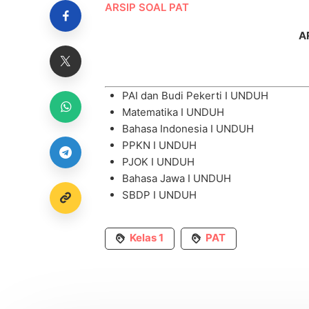
ARSIP SOAL PAT
A
PAI dan Budi Pekerti I
UNDUH
Matematika I
UNDUH
Bahasa Indonesia I
UNDUH
PPKN I
UNDUH
PJOK I
UNDUH
Bahasa Jawa I
UNDUH
SBDP I
UNDUH
Kelas 1
PAT