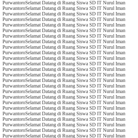
Purwantoro
Selamat Datang di Ruang Siswa SD IT Nurul Iman
Purwantoro
Selamat Datang di Ruang Siswa SD IT Nurul Iman
Purwantoro
Selamat Datang di Ruang Siswa SD IT Nurul Iman
Purwantoro
Selamat Datang di Ruang Siswa SD IT Nurul Iman
Purwantoro
Selamat Datang di Ruang Siswa SD IT Nurul Iman
Purwantoro
Selamat Datang di Ruang Siswa SD IT Nurul Iman
Purwantoro
Selamat Datang di Ruang Siswa SD IT Nurul Iman
Purwantoro
Selamat Datang di Ruang Siswa SD IT Nurul Iman
Purwantoro
Selamat Datang di Ruang Siswa SD IT Nurul Iman
Purwantoro
Selamat Datang di Ruang Siswa SD IT Nurul Iman
Purwantoro
Selamat Datang di Ruang Siswa SD IT Nurul Iman
Purwantoro
Selamat Datang di Ruang Siswa SD IT Nurul Iman
Purwantoro
Selamat Datang di Ruang Siswa SD IT Nurul Iman
Purwantoro
Selamat Datang di Ruang Siswa SD IT Nurul Iman
Purwantoro
Selamat Datang di Ruang Siswa SD IT Nurul Iman
Purwantoro
Selamat Datang di Ruang Siswa SD IT Nurul Iman
Purwantoro
Selamat Datang di Ruang Siswa SD IT Nurul Iman
Purwantoro
Selamat Datang di Ruang Siswa SD IT Nurul Iman
Purwantoro
Selamat Datang di Ruang Siswa SD IT Nurul Iman
Purwantoro
Selamat Datang di Ruang Siswa SD IT Nurul Iman
Purwantoro
Selamat Datang di Ruang Siswa SD IT Nurul Iman
Purwantoro
Selamat Datang di Ruang Siswa SD IT Nurul Iman
Purwantoro
Selamat Datang di Ruang Siswa SD IT Nurul Iman
Purwantoro
Selamat Datang di Ruang Siswa SD IT Nurul Iman
Purwantoro
Selamat Datang di Ruang Siswa SD IT Nurul Iman