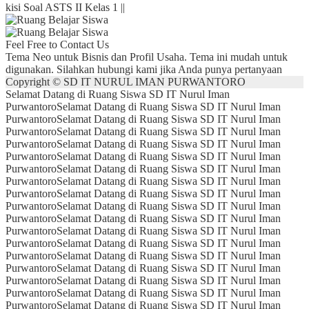
kisi Soal ASTS II Kelas 1 ||
Feel Free to Contact Us
Tema Neo untuk Bisnis dan Profil Usaha. Tema ini mudah untuk
digunakan. Silahkan hubungi kami jika Anda punya pertanyaan
Copyright © SD IT NURUL IMAN PURWANTORO
Selamat Datang di Ruang Siswa SD IT Nurul Iman
Purwantoro
Selamat Datang di Ruang Siswa SD IT Nurul Iman
Purwantoro
Selamat Datang di Ruang Siswa SD IT Nurul Iman
Purwantoro
Selamat Datang di Ruang Siswa SD IT Nurul Iman
Purwantoro
Selamat Datang di Ruang Siswa SD IT Nurul Iman
Purwantoro
Selamat Datang di Ruang Siswa SD IT Nurul Iman
Purwantoro
Selamat Datang di Ruang Siswa SD IT Nurul Iman
Purwantoro
Selamat Datang di Ruang Siswa SD IT Nurul Iman
Purwantoro
Selamat Datang di Ruang Siswa SD IT Nurul Iman
Purwantoro
Selamat Datang di Ruang Siswa SD IT Nurul Iman
Purwantoro
Selamat Datang di Ruang Siswa SD IT Nurul Iman
Purwantoro
Selamat Datang di Ruang Siswa SD IT Nurul Iman
Purwantoro
Selamat Datang di Ruang Siswa SD IT Nurul Iman
Purwantoro
Selamat Datang di Ruang Siswa SD IT Nurul Iman
Purwantoro
Selamat Datang di Ruang Siswa SD IT Nurul Iman
Purwantoro
Selamat Datang di Ruang Siswa SD IT Nurul Iman
Purwantoro
Selamat Datang di Ruang Siswa SD IT Nurul Iman
Purwantoro
Selamat Datang di Ruang Siswa SD IT Nurul Iman