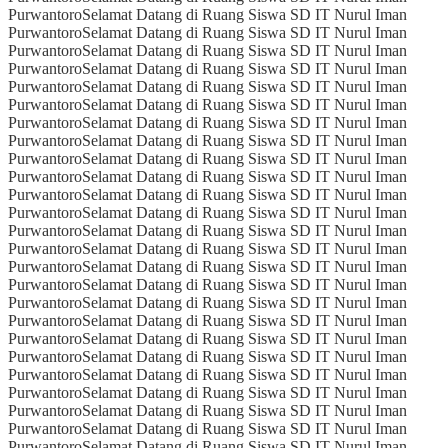
Purwantoro
Selamat Datang di Ruang Siswa SD IT Nurul Iman
Purwantoro
Selamat Datang di Ruang Siswa SD IT Nurul Iman
Purwantoro
Selamat Datang di Ruang Siswa SD IT Nurul Iman
Purwantoro
Selamat Datang di Ruang Siswa SD IT Nurul Iman
Purwantoro
Selamat Datang di Ruang Siswa SD IT Nurul Iman
Purwantoro
Selamat Datang di Ruang Siswa SD IT Nurul Iman
Purwantoro
Selamat Datang di Ruang Siswa SD IT Nurul Iman
Purwantoro
Selamat Datang di Ruang Siswa SD IT Nurul Iman
Purwantoro
Selamat Datang di Ruang Siswa SD IT Nurul Iman
Purwantoro
Selamat Datang di Ruang Siswa SD IT Nurul Iman
Purwantoro
Selamat Datang di Ruang Siswa SD IT Nurul Iman
Purwantoro
Selamat Datang di Ruang Siswa SD IT Nurul Iman
Purwantoro
Selamat Datang di Ruang Siswa SD IT Nurul Iman
Purwantoro
Selamat Datang di Ruang Siswa SD IT Nurul Iman
Purwantoro
Selamat Datang di Ruang Siswa SD IT Nurul Iman
Purwantoro
Selamat Datang di Ruang Siswa SD IT Nurul Iman
Purwantoro
Selamat Datang di Ruang Siswa SD IT Nurul Iman
Purwantoro
Selamat Datang di Ruang Siswa SD IT Nurul Iman
Purwantoro
Selamat Datang di Ruang Siswa SD IT Nurul Iman
Purwantoro
Selamat Datang di Ruang Siswa SD IT Nurul Iman
Purwantoro
Selamat Datang di Ruang Siswa SD IT Nurul Iman
Purwantoro
Selamat Datang di Ruang Siswa SD IT Nurul Iman
Purwantoro
Selamat Datang di Ruang Siswa SD IT Nurul Iman
Purwantoro
Selamat Datang di Ruang Siswa SD IT Nurul Iman
Purwantoro
Selamat Datang di Ruang Siswa SD IT Nurul Iman