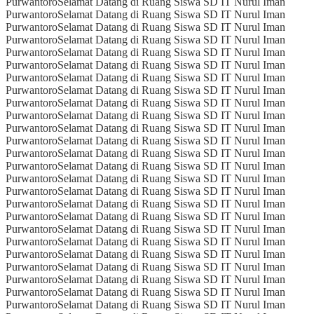
Purwantoro
Selamat Datang di Ruang Siswa SD IT Nurul Iman
Purwantoro
Selamat Datang di Ruang Siswa SD IT Nurul Iman
Purwantoro
Selamat Datang di Ruang Siswa SD IT Nurul Iman
Purwantoro
Selamat Datang di Ruang Siswa SD IT Nurul Iman
Purwantoro
Selamat Datang di Ruang Siswa SD IT Nurul Iman
Purwantoro
Selamat Datang di Ruang Siswa SD IT Nurul Iman
Purwantoro
Selamat Datang di Ruang Siswa SD IT Nurul Iman
Purwantoro
Selamat Datang di Ruang Siswa SD IT Nurul Iman
Purwantoro
Selamat Datang di Ruang Siswa SD IT Nurul Iman
Purwantoro
Selamat Datang di Ruang Siswa SD IT Nurul Iman
Purwantoro
Selamat Datang di Ruang Siswa SD IT Nurul Iman
Purwantoro
Selamat Datang di Ruang Siswa SD IT Nurul Iman
Purwantoro
Selamat Datang di Ruang Siswa SD IT Nurul Iman
Purwantoro
Selamat Datang di Ruang Siswa SD IT Nurul Iman
Purwantoro
Selamat Datang di Ruang Siswa SD IT Nurul Iman
Purwantoro
Selamat Datang di Ruang Siswa SD IT Nurul Iman
Purwantoro
Selamat Datang di Ruang Siswa SD IT Nurul Iman
Purwantoro
Selamat Datang di Ruang Siswa SD IT Nurul Iman
Purwantoro
Selamat Datang di Ruang Siswa SD IT Nurul Iman
Purwantoro
Selamat Datang di Ruang Siswa SD IT Nurul Iman
Purwantoro
Selamat Datang di Ruang Siswa SD IT Nurul Iman
Purwantoro
Selamat Datang di Ruang Siswa SD IT Nurul Iman
Purwantoro
Selamat Datang di Ruang Siswa SD IT Nurul Iman
Purwantoro
Selamat Datang di Ruang Siswa SD IT Nurul Iman
Purwantoro
Selamat Datang di Ruang Siswa SD IT Nurul Iman