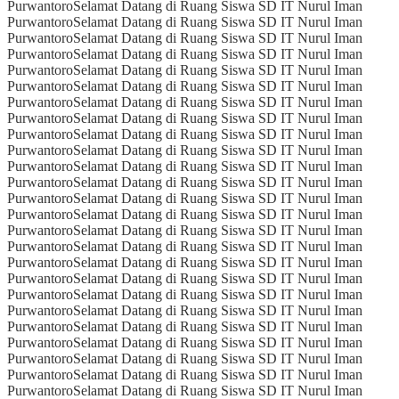
Purwantoro
Selamat Datang di Ruang Siswa SD IT Nurul Iman
Purwantoro
Selamat Datang di Ruang Siswa SD IT Nurul Iman
Purwantoro
Selamat Datang di Ruang Siswa SD IT Nurul Iman
Purwantoro
Selamat Datang di Ruang Siswa SD IT Nurul Iman
Purwantoro
Selamat Datang di Ruang Siswa SD IT Nurul Iman
Purwantoro
Selamat Datang di Ruang Siswa SD IT Nurul Iman
Purwantoro
Selamat Datang di Ruang Siswa SD IT Nurul Iman
Purwantoro
Selamat Datang di Ruang Siswa SD IT Nurul Iman
Purwantoro
Selamat Datang di Ruang Siswa SD IT Nurul Iman
Purwantoro
Selamat Datang di Ruang Siswa SD IT Nurul Iman
Purwantoro
Selamat Datang di Ruang Siswa SD IT Nurul Iman
Purwantoro
Selamat Datang di Ruang Siswa SD IT Nurul Iman
Purwantoro
Selamat Datang di Ruang Siswa SD IT Nurul Iman
Purwantoro
Selamat Datang di Ruang Siswa SD IT Nurul Iman
Purwantoro
Selamat Datang di Ruang Siswa SD IT Nurul Iman
Purwantoro
Selamat Datang di Ruang Siswa SD IT Nurul Iman
Purwantoro
Selamat Datang di Ruang Siswa SD IT Nurul Iman
Purwantoro
Selamat Datang di Ruang Siswa SD IT Nurul Iman
Purwantoro
Selamat Datang di Ruang Siswa SD IT Nurul Iman
Purwantoro
Selamat Datang di Ruang Siswa SD IT Nurul Iman
Purwantoro
Selamat Datang di Ruang Siswa SD IT Nurul Iman
Purwantoro
Selamat Datang di Ruang Siswa SD IT Nurul Iman
Purwantoro
Selamat Datang di Ruang Siswa SD IT Nurul Iman
Purwantoro
Selamat Datang di Ruang Siswa SD IT Nurul Iman
Purwantoro
Selamat Datang di Ruang Siswa SD IT Nurul Iman