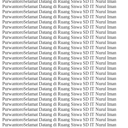
Purwantoro
Selamat Datang di Ruang Siswa SD IT Nurul Iman
Purwantoro
Selamat Datang di Ruang Siswa SD IT Nurul Iman
Purwantoro
Selamat Datang di Ruang Siswa SD IT Nurul Iman
Purwantoro
Selamat Datang di Ruang Siswa SD IT Nurul Iman
Purwantoro
Selamat Datang di Ruang Siswa SD IT Nurul Iman
Purwantoro
Selamat Datang di Ruang Siswa SD IT Nurul Iman
Purwantoro
Selamat Datang di Ruang Siswa SD IT Nurul Iman
Purwantoro
Selamat Datang di Ruang Siswa SD IT Nurul Iman
Purwantoro
Selamat Datang di Ruang Siswa SD IT Nurul Iman
Purwantoro
Selamat Datang di Ruang Siswa SD IT Nurul Iman
Purwantoro
Selamat Datang di Ruang Siswa SD IT Nurul Iman
Purwantoro
Selamat Datang di Ruang Siswa SD IT Nurul Iman
Purwantoro
Selamat Datang di Ruang Siswa SD IT Nurul Iman
Purwantoro
Selamat Datang di Ruang Siswa SD IT Nurul Iman
Purwantoro
Selamat Datang di Ruang Siswa SD IT Nurul Iman
Purwantoro
Selamat Datang di Ruang Siswa SD IT Nurul Iman
Purwantoro
Selamat Datang di Ruang Siswa SD IT Nurul Iman
Purwantoro
Selamat Datang di Ruang Siswa SD IT Nurul Iman
Purwantoro
Selamat Datang di Ruang Siswa SD IT Nurul Iman
Purwantoro
Selamat Datang di Ruang Siswa SD IT Nurul Iman
Purwantoro
Selamat Datang di Ruang Siswa SD IT Nurul Iman
Purwantoro
Selamat Datang di Ruang Siswa SD IT Nurul Iman
Purwantoro
Selamat Datang di Ruang Siswa SD IT Nurul Iman
Purwantoro
Selamat Datang di Ruang Siswa SD IT Nurul Iman
Purwantoro
Selamat Datang di Ruang Siswa SD IT Nurul Iman