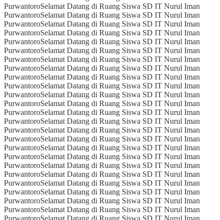
Purwantoro
Selamat Datang di Ruang Siswa SD IT Nurul Iman
Purwantoro
Selamat Datang di Ruang Siswa SD IT Nurul Iman
Purwantoro
Selamat Datang di Ruang Siswa SD IT Nurul Iman
Purwantoro
Selamat Datang di Ruang Siswa SD IT Nurul Iman
Purwantoro
Selamat Datang di Ruang Siswa SD IT Nurul Iman
Purwantoro
Selamat Datang di Ruang Siswa SD IT Nurul Iman
Purwantoro
Selamat Datang di Ruang Siswa SD IT Nurul Iman
Purwantoro
Selamat Datang di Ruang Siswa SD IT Nurul Iman
Purwantoro
Selamat Datang di Ruang Siswa SD IT Nurul Iman
Purwantoro
Selamat Datang di Ruang Siswa SD IT Nurul Iman
Purwantoro
Selamat Datang di Ruang Siswa SD IT Nurul Iman
Purwantoro
Selamat Datang di Ruang Siswa SD IT Nurul Iman
Purwantoro
Selamat Datang di Ruang Siswa SD IT Nurul Iman
Purwantoro
Selamat Datang di Ruang Siswa SD IT Nurul Iman
Purwantoro
Selamat Datang di Ruang Siswa SD IT Nurul Iman
Purwantoro
Selamat Datang di Ruang Siswa SD IT Nurul Iman
Purwantoro
Selamat Datang di Ruang Siswa SD IT Nurul Iman
Purwantoro
Selamat Datang di Ruang Siswa SD IT Nurul Iman
Purwantoro
Selamat Datang di Ruang Siswa SD IT Nurul Iman
Purwantoro
Selamat Datang di Ruang Siswa SD IT Nurul Iman
Purwantoro
Selamat Datang di Ruang Siswa SD IT Nurul Iman
Purwantoro
Selamat Datang di Ruang Siswa SD IT Nurul Iman
Purwantoro
Selamat Datang di Ruang Siswa SD IT Nurul Iman
Purwantoro
Selamat Datang di Ruang Siswa SD IT Nurul Iman
Purwantoro
Selamat Datang di Ruang Siswa SD IT Nurul Iman