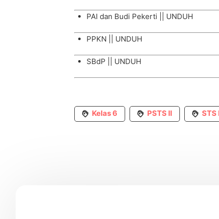
PAI dan Budi Pekerti ||
UNDUH
PPKN ||
UNDUH
SBdP ||
UNDUH
Kelas 6
PSTS II
STS I