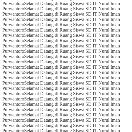
Purwantoro
Selamat Datang di Ruang Siswa SD IT Nurul Iman
Purwantoro
Selamat Datang di Ruang Siswa SD IT Nurul Iman
Purwantoro
Selamat Datang di Ruang Siswa SD IT Nurul Iman
Purwantoro
Selamat Datang di Ruang Siswa SD IT Nurul Iman
Purwantoro
Selamat Datang di Ruang Siswa SD IT Nurul Iman
Purwantoro
Selamat Datang di Ruang Siswa SD IT Nurul Iman
Purwantoro
Selamat Datang di Ruang Siswa SD IT Nurul Iman
Purwantoro
Selamat Datang di Ruang Siswa SD IT Nurul Iman
Purwantoro
Selamat Datang di Ruang Siswa SD IT Nurul Iman
Purwantoro
Selamat Datang di Ruang Siswa SD IT Nurul Iman
Purwantoro
Selamat Datang di Ruang Siswa SD IT Nurul Iman
Purwantoro
Selamat Datang di Ruang Siswa SD IT Nurul Iman
Purwantoro
Selamat Datang di Ruang Siswa SD IT Nurul Iman
Purwantoro
Selamat Datang di Ruang Siswa SD IT Nurul Iman
Purwantoro
Selamat Datang di Ruang Siswa SD IT Nurul Iman
Purwantoro
Selamat Datang di Ruang Siswa SD IT Nurul Iman
Purwantoro
Selamat Datang di Ruang Siswa SD IT Nurul Iman
Purwantoro
Selamat Datang di Ruang Siswa SD IT Nurul Iman
Purwantoro
Selamat Datang di Ruang Siswa SD IT Nurul Iman
Purwantoro
Selamat Datang di Ruang Siswa SD IT Nurul Iman
Purwantoro
Selamat Datang di Ruang Siswa SD IT Nurul Iman
Purwantoro
Selamat Datang di Ruang Siswa SD IT Nurul Iman
Purwantoro
Selamat Datang di Ruang Siswa SD IT Nurul Iman
Purwantoro
Selamat Datang di Ruang Siswa SD IT Nurul Iman
Purwantoro
Selamat Datang di Ruang Siswa SD IT Nurul Iman