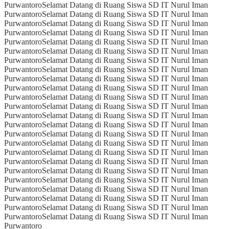
Purwantoro
Selamat Datang di Ruang Siswa SD IT Nurul Iman
Purwantoro
Selamat Datang di Ruang Siswa SD IT Nurul Iman
Purwantoro
Selamat Datang di Ruang Siswa SD IT Nurul Iman
Purwantoro
Selamat Datang di Ruang Siswa SD IT Nurul Iman
Purwantoro
Selamat Datang di Ruang Siswa SD IT Nurul Iman
Purwantoro
Selamat Datang di Ruang Siswa SD IT Nurul Iman
Purwantoro
Selamat Datang di Ruang Siswa SD IT Nurul Iman
Purwantoro
Selamat Datang di Ruang Siswa SD IT Nurul Iman
Purwantoro
Selamat Datang di Ruang Siswa SD IT Nurul Iman
Purwantoro
Selamat Datang di Ruang Siswa SD IT Nurul Iman
Purwantoro
Selamat Datang di Ruang Siswa SD IT Nurul Iman
Purwantoro
Selamat Datang di Ruang Siswa SD IT Nurul Iman
Purwantoro
Selamat Datang di Ruang Siswa SD IT Nurul Iman
Purwantoro
Selamat Datang di Ruang Siswa SD IT Nurul Iman
Purwantoro
Selamat Datang di Ruang Siswa SD IT Nurul Iman
Purwantoro
Selamat Datang di Ruang Siswa SD IT Nurul Iman
Purwantoro
Selamat Datang di Ruang Siswa SD IT Nurul Iman
Purwantoro
Selamat Datang di Ruang Siswa SD IT Nurul Iman
Purwantoro
Selamat Datang di Ruang Siswa SD IT Nurul Iman
Purwantoro
Selamat Datang di Ruang Siswa SD IT Nurul Iman
Purwantoro
Selamat Datang di Ruang Siswa SD IT Nurul Iman
Purwantoro
Selamat Datang di Ruang Siswa SD IT Nurul Iman
Purwantoro
Selamat Datang di Ruang Siswa SD IT Nurul Iman
Purwantoro
Selamat Datang di Ruang Siswa SD IT Nurul Iman
Purwantoro