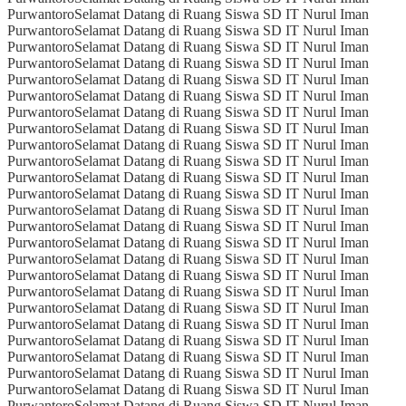
Purwantoro
Selamat Datang di Ruang Siswa SD IT Nurul Iman
Purwantoro
Selamat Datang di Ruang Siswa SD IT Nurul Iman
Purwantoro
Selamat Datang di Ruang Siswa SD IT Nurul Iman
Purwantoro
Selamat Datang di Ruang Siswa SD IT Nurul Iman
Purwantoro
Selamat Datang di Ruang Siswa SD IT Nurul Iman
Purwantoro
Selamat Datang di Ruang Siswa SD IT Nurul Iman
Purwantoro
Selamat Datang di Ruang Siswa SD IT Nurul Iman
Purwantoro
Selamat Datang di Ruang Siswa SD IT Nurul Iman
Purwantoro
Selamat Datang di Ruang Siswa SD IT Nurul Iman
Purwantoro
Selamat Datang di Ruang Siswa SD IT Nurul Iman
Purwantoro
Selamat Datang di Ruang Siswa SD IT Nurul Iman
Purwantoro
Selamat Datang di Ruang Siswa SD IT Nurul Iman
Purwantoro
Selamat Datang di Ruang Siswa SD IT Nurul Iman
Purwantoro
Selamat Datang di Ruang Siswa SD IT Nurul Iman
Purwantoro
Selamat Datang di Ruang Siswa SD IT Nurul Iman
Purwantoro
Selamat Datang di Ruang Siswa SD IT Nurul Iman
Purwantoro
Selamat Datang di Ruang Siswa SD IT Nurul Iman
Purwantoro
Selamat Datang di Ruang Siswa SD IT Nurul Iman
Purwantoro
Selamat Datang di Ruang Siswa SD IT Nurul Iman
Purwantoro
Selamat Datang di Ruang Siswa SD IT Nurul Iman
Purwantoro
Selamat Datang di Ruang Siswa SD IT Nurul Iman
Purwantoro
Selamat Datang di Ruang Siswa SD IT Nurul Iman
Purwantoro
Selamat Datang di Ruang Siswa SD IT Nurul Iman
Purwantoro
Selamat Datang di Ruang Siswa SD IT Nurul Iman
Purwantoro
Selamat Datang di Ruang Siswa SD IT Nurul Iman