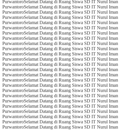
Purwantoro
Selamat Datang di Ruang Siswa SD IT Nurul Iman
Purwantoro
Selamat Datang di Ruang Siswa SD IT Nurul Iman
Purwantoro
Selamat Datang di Ruang Siswa SD IT Nurul Iman
Purwantoro
Selamat Datang di Ruang Siswa SD IT Nurul Iman
Purwantoro
Selamat Datang di Ruang Siswa SD IT Nurul Iman
Purwantoro
Selamat Datang di Ruang Siswa SD IT Nurul Iman
Purwantoro
Selamat Datang di Ruang Siswa SD IT Nurul Iman
Purwantoro
Selamat Datang di Ruang Siswa SD IT Nurul Iman
Purwantoro
Selamat Datang di Ruang Siswa SD IT Nurul Iman
Purwantoro
Selamat Datang di Ruang Siswa SD IT Nurul Iman
Purwantoro
Selamat Datang di Ruang Siswa SD IT Nurul Iman
Purwantoro
Selamat Datang di Ruang Siswa SD IT Nurul Iman
Purwantoro
Selamat Datang di Ruang Siswa SD IT Nurul Iman
Purwantoro
Selamat Datang di Ruang Siswa SD IT Nurul Iman
Purwantoro
Selamat Datang di Ruang Siswa SD IT Nurul Iman
Purwantoro
Selamat Datang di Ruang Siswa SD IT Nurul Iman
Purwantoro
Selamat Datang di Ruang Siswa SD IT Nurul Iman
Purwantoro
Selamat Datang di Ruang Siswa SD IT Nurul Iman
Purwantoro
Selamat Datang di Ruang Siswa SD IT Nurul Iman
Purwantoro
Selamat Datang di Ruang Siswa SD IT Nurul Iman
Purwantoro
Selamat Datang di Ruang Siswa SD IT Nurul Iman
Purwantoro
Selamat Datang di Ruang Siswa SD IT Nurul Iman
Purwantoro
Selamat Datang di Ruang Siswa SD IT Nurul Iman
Purwantoro
Selamat Datang di Ruang Siswa SD IT Nurul Iman
Purwantoro
Selamat Datang di Ruang Siswa SD IT Nurul Iman