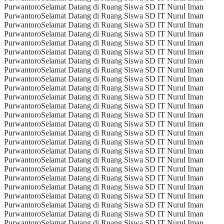
Purwantoro
Selamat Datang di Ruang Siswa SD IT Nurul Iman
Purwantoro
Selamat Datang di Ruang Siswa SD IT Nurul Iman
Purwantoro
Selamat Datang di Ruang Siswa SD IT Nurul Iman
Purwantoro
Selamat Datang di Ruang Siswa SD IT Nurul Iman
Purwantoro
Selamat Datang di Ruang Siswa SD IT Nurul Iman
Purwantoro
Selamat Datang di Ruang Siswa SD IT Nurul Iman
Purwantoro
Selamat Datang di Ruang Siswa SD IT Nurul Iman
Purwantoro
Selamat Datang di Ruang Siswa SD IT Nurul Iman
Purwantoro
Selamat Datang di Ruang Siswa SD IT Nurul Iman
Purwantoro
Selamat Datang di Ruang Siswa SD IT Nurul Iman
Purwantoro
Selamat Datang di Ruang Siswa SD IT Nurul Iman
Purwantoro
Selamat Datang di Ruang Siswa SD IT Nurul Iman
Purwantoro
Selamat Datang di Ruang Siswa SD IT Nurul Iman
Purwantoro
Selamat Datang di Ruang Siswa SD IT Nurul Iman
Purwantoro
Selamat Datang di Ruang Siswa SD IT Nurul Iman
Purwantoro
Selamat Datang di Ruang Siswa SD IT Nurul Iman
Purwantoro
Selamat Datang di Ruang Siswa SD IT Nurul Iman
Purwantoro
Selamat Datang di Ruang Siswa SD IT Nurul Iman
Purwantoro
Selamat Datang di Ruang Siswa SD IT Nurul Iman
Purwantoro
Selamat Datang di Ruang Siswa SD IT Nurul Iman
Purwantoro
Selamat Datang di Ruang Siswa SD IT Nurul Iman
Purwantoro
Selamat Datang di Ruang Siswa SD IT Nurul Iman
Purwantoro
Selamat Datang di Ruang Siswa SD IT Nurul Iman
Purwantoro
Selamat Datang di Ruang Siswa SD IT Nurul Iman
Purwantoro
Selamat Datang di Ruang Siswa SD IT Nurul Iman