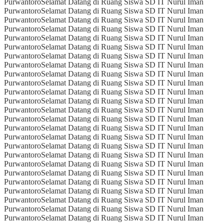
Purwantoro
Selamat Datang di Ruang Siswa SD IT Nurul Iman
Purwantoro
Selamat Datang di Ruang Siswa SD IT Nurul Iman
Purwantoro
Selamat Datang di Ruang Siswa SD IT Nurul Iman
Purwantoro
Selamat Datang di Ruang Siswa SD IT Nurul Iman
Purwantoro
Selamat Datang di Ruang Siswa SD IT Nurul Iman
Purwantoro
Selamat Datang di Ruang Siswa SD IT Nurul Iman
Purwantoro
Selamat Datang di Ruang Siswa SD IT Nurul Iman
Purwantoro
Selamat Datang di Ruang Siswa SD IT Nurul Iman
Purwantoro
Selamat Datang di Ruang Siswa SD IT Nurul Iman
Purwantoro
Selamat Datang di Ruang Siswa SD IT Nurul Iman
Purwantoro
Selamat Datang di Ruang Siswa SD IT Nurul Iman
Purwantoro
Selamat Datang di Ruang Siswa SD IT Nurul Iman
Purwantoro
Selamat Datang di Ruang Siswa SD IT Nurul Iman
Purwantoro
Selamat Datang di Ruang Siswa SD IT Nurul Iman
Purwantoro
Selamat Datang di Ruang Siswa SD IT Nurul Iman
Purwantoro
Selamat Datang di Ruang Siswa SD IT Nurul Iman
Purwantoro
Selamat Datang di Ruang Siswa SD IT Nurul Iman
Purwantoro
Selamat Datang di Ruang Siswa SD IT Nurul Iman
Purwantoro
Selamat Datang di Ruang Siswa SD IT Nurul Iman
Purwantoro
Selamat Datang di Ruang Siswa SD IT Nurul Iman
Purwantoro
Selamat Datang di Ruang Siswa SD IT Nurul Iman
Purwantoro
Selamat Datang di Ruang Siswa SD IT Nurul Iman
Purwantoro
Selamat Datang di Ruang Siswa SD IT Nurul Iman
Purwantoro
Selamat Datang di Ruang Siswa SD IT Nurul Iman
Purwantoro
Selamat Datang di Ruang Siswa SD IT Nurul Iman