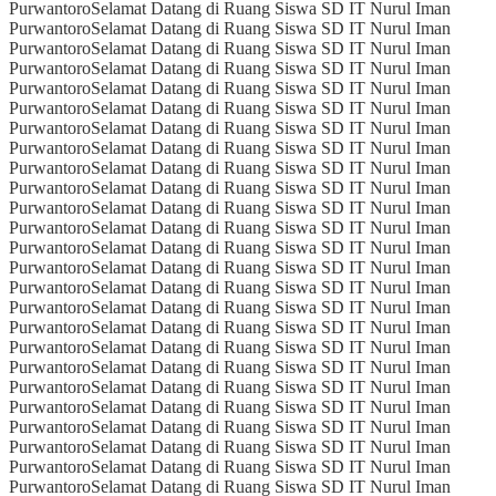
Purwantoro
Selamat Datang di Ruang Siswa SD IT Nurul Iman
Purwantoro
Selamat Datang di Ruang Siswa SD IT Nurul Iman
Purwantoro
Selamat Datang di Ruang Siswa SD IT Nurul Iman
Purwantoro
Selamat Datang di Ruang Siswa SD IT Nurul Iman
Purwantoro
Selamat Datang di Ruang Siswa SD IT Nurul Iman
Purwantoro
Selamat Datang di Ruang Siswa SD IT Nurul Iman
Purwantoro
Selamat Datang di Ruang Siswa SD IT Nurul Iman
Purwantoro
Selamat Datang di Ruang Siswa SD IT Nurul Iman
Purwantoro
Selamat Datang di Ruang Siswa SD IT Nurul Iman
Purwantoro
Selamat Datang di Ruang Siswa SD IT Nurul Iman
Purwantoro
Selamat Datang di Ruang Siswa SD IT Nurul Iman
Purwantoro
Selamat Datang di Ruang Siswa SD IT Nurul Iman
Purwantoro
Selamat Datang di Ruang Siswa SD IT Nurul Iman
Purwantoro
Selamat Datang di Ruang Siswa SD IT Nurul Iman
Purwantoro
Selamat Datang di Ruang Siswa SD IT Nurul Iman
Purwantoro
Selamat Datang di Ruang Siswa SD IT Nurul Iman
Purwantoro
Selamat Datang di Ruang Siswa SD IT Nurul Iman
Purwantoro
Selamat Datang di Ruang Siswa SD IT Nurul Iman
Purwantoro
Selamat Datang di Ruang Siswa SD IT Nurul Iman
Purwantoro
Selamat Datang di Ruang Siswa SD IT Nurul Iman
Purwantoro
Selamat Datang di Ruang Siswa SD IT Nurul Iman
Purwantoro
Selamat Datang di Ruang Siswa SD IT Nurul Iman
Purwantoro
Selamat Datang di Ruang Siswa SD IT Nurul Iman
Purwantoro
Selamat Datang di Ruang Siswa SD IT Nurul Iman
Purwantoro
Selamat Datang di Ruang Siswa SD IT Nurul Iman