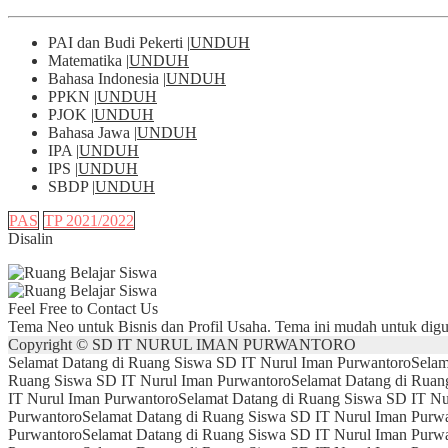
PAI dan Budi Pekerti |
UNDUH
Matematika |
UNDUH
Bahasa Indonesia |
UNDUH
PPKN |
UNDUH
PJOK |
UNDUH
Bahasa Jawa |
UNDUH
IPA |
UNDUH
IPS |
UNDUH
SBDP |
UNDUH
PAS
TP 2021/2022
Disalin
Feel Free to Contact Us
Tema Neo untuk Bisnis dan Profil Usaha. Tema ini mudah untuk dig
Copyright © SD IT NURUL IMAN PURWANTORO
Selamat Datang di Ruang Siswa SD IT Nurul Iman Purwantoro
Selam
Ruang Siswa SD IT Nurul Iman Purwantoro
Selamat Datang di Ruan
IT Nurul Iman Purwantoro
Selamat Datang di Ruang Siswa SD IT Nu
Purwantoro
Selamat Datang di Ruang Siswa SD IT Nurul Iman Purw
Purwantoro
Selamat Datang di Ruang Siswa SD IT Nurul Iman Purw