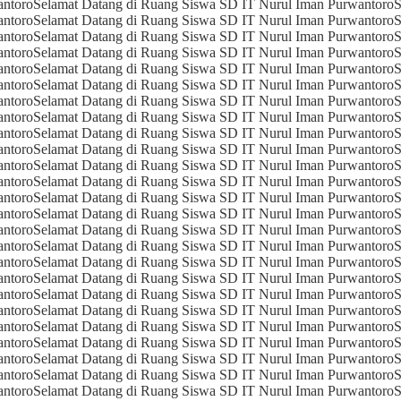
antoro
Selamat Datang di Ruang Siswa SD IT Nurul Iman Purwantoro
S
antoro
Selamat Datang di Ruang Siswa SD IT Nurul Iman Purwantoro
S
antoro
Selamat Datang di Ruang Siswa SD IT Nurul Iman Purwantoro
S
antoro
Selamat Datang di Ruang Siswa SD IT Nurul Iman Purwantoro
S
antoro
Selamat Datang di Ruang Siswa SD IT Nurul Iman Purwantoro
S
antoro
Selamat Datang di Ruang Siswa SD IT Nurul Iman Purwantoro
S
antoro
Selamat Datang di Ruang Siswa SD IT Nurul Iman Purwantoro
S
antoro
Selamat Datang di Ruang Siswa SD IT Nurul Iman Purwantoro
S
antoro
Selamat Datang di Ruang Siswa SD IT Nurul Iman Purwantoro
S
antoro
Selamat Datang di Ruang Siswa SD IT Nurul Iman Purwantoro
S
antoro
Selamat Datang di Ruang Siswa SD IT Nurul Iman Purwantoro
S
antoro
Selamat Datang di Ruang Siswa SD IT Nurul Iman Purwantoro
S
antoro
Selamat Datang di Ruang Siswa SD IT Nurul Iman Purwantoro
S
antoro
Selamat Datang di Ruang Siswa SD IT Nurul Iman Purwantoro
S
antoro
Selamat Datang di Ruang Siswa SD IT Nurul Iman Purwantoro
S
antoro
Selamat Datang di Ruang Siswa SD IT Nurul Iman Purwantoro
S
antoro
Selamat Datang di Ruang Siswa SD IT Nurul Iman Purwantoro
S
antoro
Selamat Datang di Ruang Siswa SD IT Nurul Iman Purwantoro
S
antoro
Selamat Datang di Ruang Siswa SD IT Nurul Iman Purwantoro
S
antoro
Selamat Datang di Ruang Siswa SD IT Nurul Iman Purwantoro
S
antoro
Selamat Datang di Ruang Siswa SD IT Nurul Iman Purwantoro
S
antoro
Selamat Datang di Ruang Siswa SD IT Nurul Iman Purwantoro
S
antoro
Selamat Datang di Ruang Siswa SD IT Nurul Iman Purwantoro
S
antoro
Selamat Datang di Ruang Siswa SD IT Nurul Iman Purwantoro
S
antoro
Selamat Datang di Ruang Siswa SD IT Nurul Iman Purwantoro
S