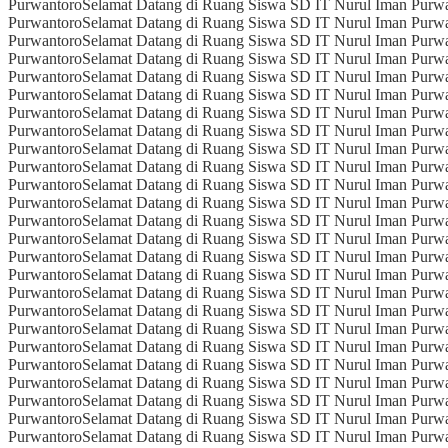
Purwantoro
Selamat Datang di Ruang Siswa SD IT Nurul Iman Purw
Purwantoro
Selamat Datang di Ruang Siswa SD IT Nurul Iman Purw
Purwantoro
Selamat Datang di Ruang Siswa SD IT Nurul Iman Purw
Purwantoro
Selamat Datang di Ruang Siswa SD IT Nurul Iman Purw
Purwantoro
Selamat Datang di Ruang Siswa SD IT Nurul Iman Purw
Purwantoro
Selamat Datang di Ruang Siswa SD IT Nurul Iman Purw
Purwantoro
Selamat Datang di Ruang Siswa SD IT Nurul Iman Purw
Purwantoro
Selamat Datang di Ruang Siswa SD IT Nurul Iman Purw
Purwantoro
Selamat Datang di Ruang Siswa SD IT Nurul Iman Purw
Purwantoro
Selamat Datang di Ruang Siswa SD IT Nurul Iman Purw
Purwantoro
Selamat Datang di Ruang Siswa SD IT Nurul Iman Purw
Purwantoro
Selamat Datang di Ruang Siswa SD IT Nurul Iman Purw
Purwantoro
Selamat Datang di Ruang Siswa SD IT Nurul Iman Purw
Purwantoro
Selamat Datang di Ruang Siswa SD IT Nurul Iman Purw
Purwantoro
Selamat Datang di Ruang Siswa SD IT Nurul Iman Purw
Purwantoro
Selamat Datang di Ruang Siswa SD IT Nurul Iman Purw
Purwantoro
Selamat Datang di Ruang Siswa SD IT Nurul Iman Purw
Purwantoro
Selamat Datang di Ruang Siswa SD IT Nurul Iman Purw
Purwantoro
Selamat Datang di Ruang Siswa SD IT Nurul Iman Purw
Purwantoro
Selamat Datang di Ruang Siswa SD IT Nurul Iman Purw
Purwantoro
Selamat Datang di Ruang Siswa SD IT Nurul Iman Purw
Purwantoro
Selamat Datang di Ruang Siswa SD IT Nurul Iman Purw
Purwantoro
Selamat Datang di Ruang Siswa SD IT Nurul Iman Purw
Purwantoro
Selamat Datang di Ruang Siswa SD IT Nurul Iman Purw
Purwantoro
Selamat Datang di Ruang Siswa SD IT Nurul Iman Purw