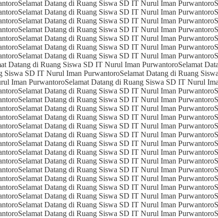
antoro
Selamat Datang di Ruang Siswa SD IT Nurul Iman Purwantoro
S
antoro
Selamat Datang di Ruang Siswa SD IT Nurul Iman Purwantoro
S
antoro
Selamat Datang di Ruang Siswa SD IT Nurul Iman Purwantoro
S
antoro
Selamat Datang di Ruang Siswa SD IT Nurul Iman Purwantoro
S
antoro
Selamat Datang di Ruang Siswa SD IT Nurul Iman Purwantoro
S
antoro
Selamat Datang di Ruang Siswa SD IT Nurul Iman Purwantoro
S
antoro
Selamat Datang di Ruang Siswa SD IT Nurul Iman Purwantoro
S
at Datang di Ruang Siswa SD IT Nurul Iman Purwantoro
Selamat Dat
g Siswa SD IT Nurul Iman Purwantoro
Selamat Datang di Ruang Sisw
rul Iman Purwantoro
Selamat Datang di Ruang Siswa SD IT Nurul Im
antoro
Selamat Datang di Ruang Siswa SD IT Nurul Iman Purwantoro
S
antoro
Selamat Datang di Ruang Siswa SD IT Nurul Iman Purwantoro
S
antoro
Selamat Datang di Ruang Siswa SD IT Nurul Iman Purwantoro
S
antoro
Selamat Datang di Ruang Siswa SD IT Nurul Iman Purwantoro
S
antoro
Selamat Datang di Ruang Siswa SD IT Nurul Iman Purwantoro
S
antoro
Selamat Datang di Ruang Siswa SD IT Nurul Iman Purwantoro
S
antoro
Selamat Datang di Ruang Siswa SD IT Nurul Iman Purwantoro
S
antoro
Selamat Datang di Ruang Siswa SD IT Nurul Iman Purwantoro
S
antoro
Selamat Datang di Ruang Siswa SD IT Nurul Iman Purwantoro
S
antoro
Selamat Datang di Ruang Siswa SD IT Nurul Iman Purwantoro
S
antoro
Selamat Datang di Ruang Siswa SD IT Nurul Iman Purwantoro
S
antoro
Selamat Datang di Ruang Siswa SD IT Nurul Iman Purwantoro
S
antoro
Selamat Datang di Ruang Siswa SD IT Nurul Iman Purwantoro
S
antoro
Selamat Datang di Ruang Siswa SD IT Nurul Iman Purwantoro
S
antoro
Selamat Datang di Ruang Siswa SD IT Nurul Iman Purwantoro
S